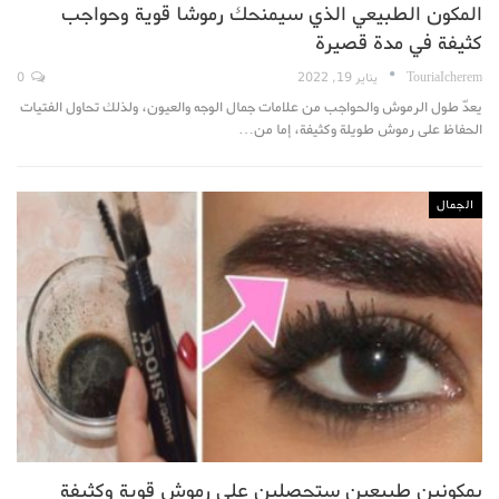
المكون الطبيعي الذي سيمنحك رموشا قوية وحواجب
كثيفة في مدة قصيرة
TouriaIcherem
يناير 19, 2022
0
يعدّ طول الرموش والحواجب من علامات جمال الوجه والعيون، ولذلك تحاول الفتيات
الحفاظ على رموش طويلة وكثيفة، إما من…
الجمال
بمكونين طبيعين ستحصلين على رموش قوية وكثيفة