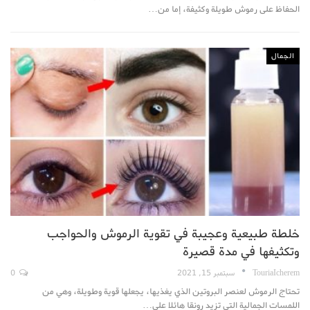
الحفاظ على رموش طويلة وكثيفة، إما من…
الجمال
خلطة طبيعية وعجيبة في تقوية الرموش والحواجب
وتكثيفها في مدة قصيرة
TouriaIcherem
سبتمبر 15, 2021
0
تحتاج الرموش لعنصر البروتين الذي يغذيها، يجعلها قوية وطويلة، وهي من
اللمسات الجمالية التي تزيد رونقا هائلا على…