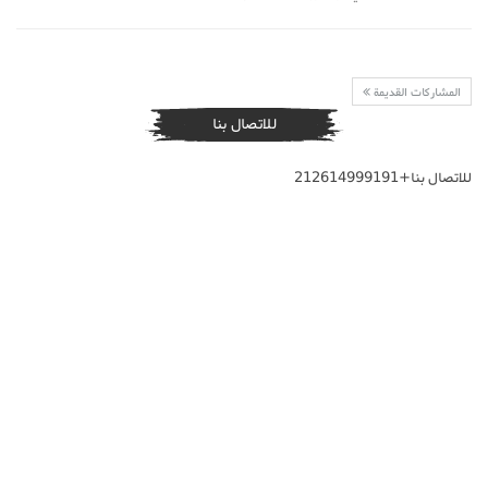
المشاركات القديمة
للاتصال بنا
للاتصال بنا+212614999191