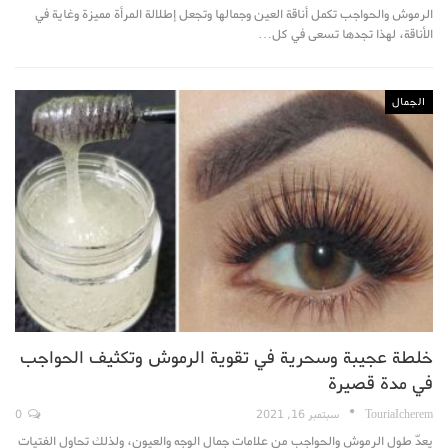
الرموش والحواجب تكمل أناقة العين وجمالها وتجعل إطلالة المرأة مميزة وغاية في
الأناقة، لهذا تجدها تسعى في كل…
الجمال
خلطة عجيبة وسحرية في تقوية الرموش وتكثيف الحواجب
في مدة قصيرة
TouriaIcherem
سبتمبر 16, 2021
0
يعدّ طول الرموش والحواجب من علامات جمال الوجه والعيون، ولذلك تحاول الفتيات