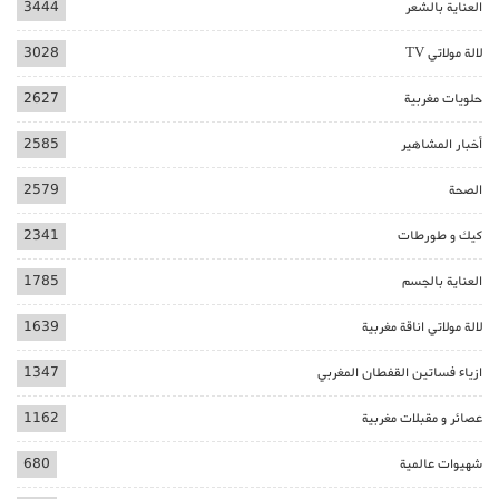
العناية بالشعر
3444
لالة مولاتي TV
3028
حلويات مغربية
2627
أخبار المشاهير
2585
الصحة
2579
كيك و طورطات
2341
العناية بالجسم
1785
لالة مولاتي اناقة مغربية
1639
ازياء فساتين القفطان المغربي
1347
عصائر و مقبلات مغربية
1162
شهيوات عالمية
680