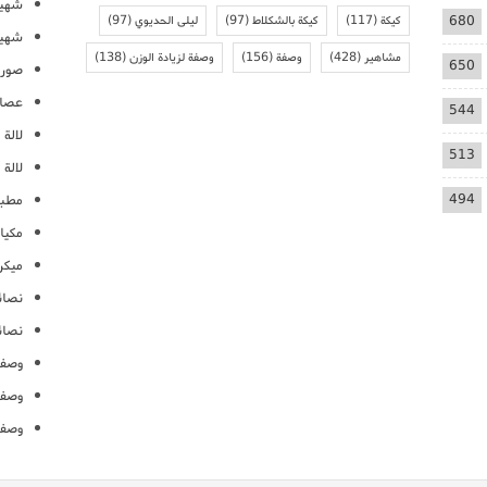
شهيو
680
كيكة
(117)
كيكة بالشكلاط
(97)
ليلى الحديوي
(97)
شهيو
مشاهير
(428)
وصفة
(156)
وصفة لزيادة الوزن
(138)
650
صور 
عصائ
544
لالة م
513
لالة 
494
مطبخ
مكيا
ميكرو
نصائ
نصائ
وصفا
وصفا
وصفا