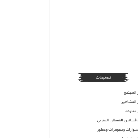
تصنيفات
 المجتمع
ر المشاهير
 متنوعة
ء فساتين القفطان المغربي
وارات ومجوهرات وعطور