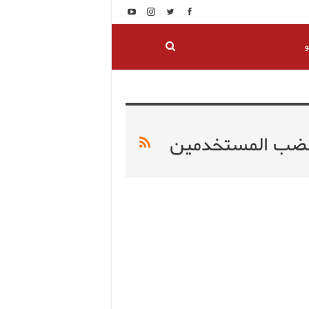
و
غضب المستخدمين