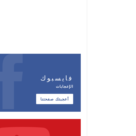
فايسبوك
الإعجابات
أعجبتك صفحتنا