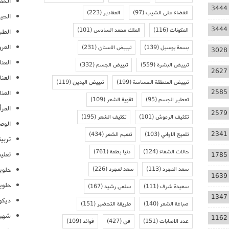
الحمل
3444
القضاء على الشيب
(97)
المقادير
(223)
الحيا
3444
المكونات
(116)
الملك محمد السادس
(101)
الطب
العر
بسمة بوسيل
(139)
تبييض الاسنان
(231)
3028
العنا
تبييض البشرة
(559)
تبييض الجسم
(332)
2627
العن
تبييض المنطقة الحساسة
(199)
تبييض اليدين
(119)
2585
العنا
تعطير الجسم
(95)
تقوية الشعر
(109)
المرأ
2579
تكثيف الرموش
(101)
تكثيف الشعر
(195)
الوص
2341
تلميع الاواني
(103)
تنعيم الشعر
(434)
تربية
حالات الشفاء
(124)
دنيا بطمة
(761)
تعلي
1785
سعد المجرد
(113)
سعد لمجرد
(226)
حلوي
1639
حلوي
سعيدة شرف
(111)
سلمى رشيد
(167)
1347
ديكو
صباغة الشعر
(140)
طريقة التحضير
(151)
شهيو
1162
عدد الاصابات
(151)
فن
(427)
فوائد
(109)