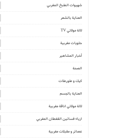
شهيوات الطبخ المغربي
العناية بالشعر
لالة مولاتي TV
حلويات مغربية
أخبار المشاهير
الصحة
كيك و طورطات
العناية بالجسم
لالة مولاتي اناقة مغربية
ازياء فساتين القفطان المغربي
عصائر و مقبلات مغربية