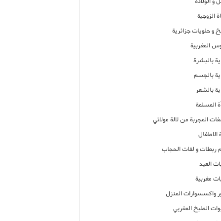
 و الولادة
ة الزوجية
خ و حلويات جزائرية
وس المغربية
ية بالبشرة
اية بالجسم
ية بالشعر
ة المسلمة
فات المجربة من لالة مولاتي
 الاطفال
م ربطات و لفات الحجاب
ات العيد
ات مغربية
ر واكسسوارات المنزل
ات الطبخ المغربي