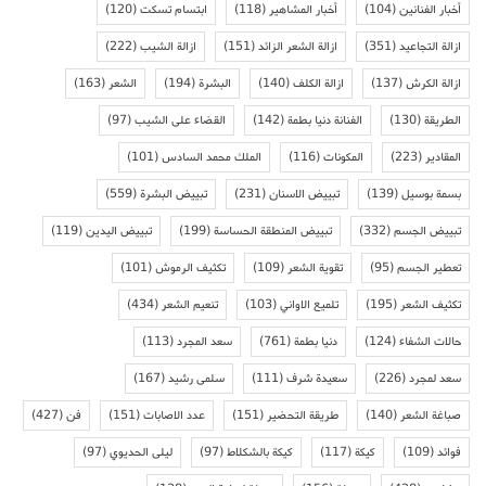
أخبار الفنانين
(104)
أخبار المشاهير
(118)
ابتسام تسكت
(120)
ازالة التجاعيد
(351)
ازالة الشعر الزائد
(151)
ازالة الشيب
(222)
ازالة الكرش
(137)
ازالة الكلف
(140)
البشرة
(194)
الشعر
(163)
الطريقة
(130)
الفنانة دنيا بطمة
(142)
القضاء على الشيب
(97)
المقادير
(223)
المكونات
(116)
الملك محمد السادس
(101)
بسمة بوسيل
(139)
تبييض الاسنان
(231)
تبييض البشرة
(559)
تبييض الجسم
(332)
تبييض المنطقة الحساسة
(199)
تبييض اليدين
(119)
تعطير الجسم
(95)
تقوية الشعر
(109)
تكثيف الرموش
(101)
تكثيف الشعر
(195)
تلميع الاواني
(103)
تنعيم الشعر
(434)
حالات الشفاء
(124)
دنيا بطمة
(761)
سعد المجرد
(113)
سعد لمجرد
(226)
سعيدة شرف
(111)
سلمى رشيد
(167)
صباغة الشعر
(140)
طريقة التحضير
(151)
عدد الاصابات
(151)
فن
(427)
فوائد
(109)
كيكة
(117)
كيكة بالشكلاط
(97)
ليلى الحديوي
(97)