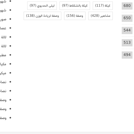
شهيو
680
كيكة
(117)
كيكة بالشكلاط
(97)
ليلى الحديوي
(97)
شهيو
مشاهير
(428)
وصفة
(156)
وصفة لزيادة الوزن
(138)
650
صور 
عصائ
544
لالة م
513
لالة 
494
مطبخ
مكيا
ميكرو
نصائ
نصائ
وصفا
وصفا
وصفا