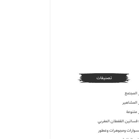
تصنيفات
 المجتمع
ر المشاهير
 متنوعة
ء فساتين القفطان المغربي
وارات ومجوهرات وعطور