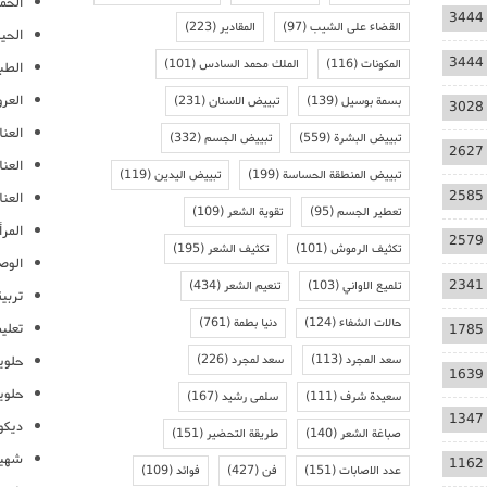
الحمل
3444
القضاء على الشيب
(97)
المقادير
(223)
الحيا
3444
المكونات
(116)
الملك محمد السادس
(101)
الطب
العر
بسمة بوسيل
(139)
تبييض الاسنان
(231)
3028
العنا
تبييض البشرة
(559)
تبييض الجسم
(332)
2627
العن
تبييض المنطقة الحساسة
(199)
تبييض اليدين
(119)
2585
العنا
تعطير الجسم
(95)
تقوية الشعر
(109)
المرأ
2579
تكثيف الرموش
(101)
تكثيف الشعر
(195)
الوص
2341
تلميع الاواني
(103)
تنعيم الشعر
(434)
تربية
حالات الشفاء
(124)
دنيا بطمة
(761)
تعلي
1785
سعد المجرد
(113)
سعد لمجرد
(226)
حلوي
1639
حلوي
سعيدة شرف
(111)
سلمى رشيد
(167)
1347
ديكو
صباغة الشعر
(140)
طريقة التحضير
(151)
شهيو
1162
عدد الاصابات
(151)
فن
(427)
فوائد
(109)