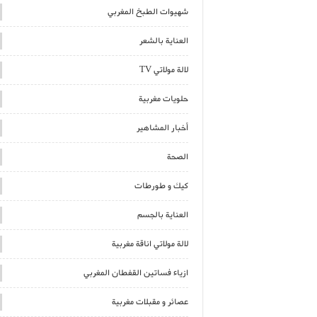
شهيوات الطبخ المغربي
العناية بالشعر
لالة مولاتي TV
حلويات مغربية
أخبار المشاهير
الصحة
كيك و طورطات
العناية بالجسم
لالة مولاتي اناقة مغربية
ازياء فساتين القفطان المغربي
عصائر و مقبلات مغربية