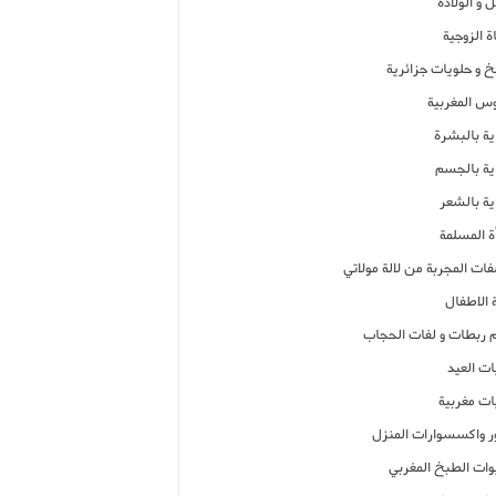
 و الولادة
ة الزوجية
خ و حلويات جزائرية
وس المغربية
ية بالبشرة
اية بالجسم
ية بالشعر
ة المسلمة
فات المجربة من لالة مولاتي
 الاطفال
م ربطات و لفات الحجاب
ات العيد
ات مغربية
ر واكسسوارات المنزل
ات الطبخ المغربي