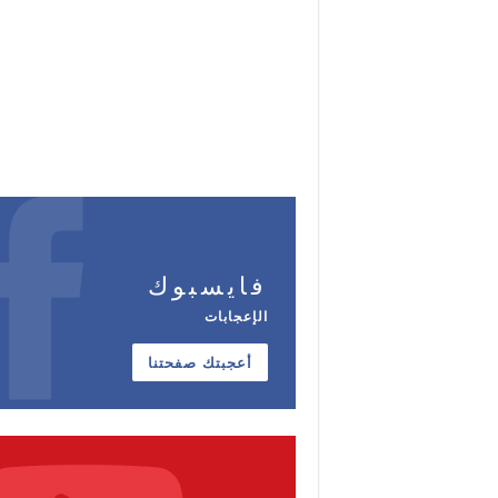
فايسبوك
الإعجابات
أعجبتك صفحتنا