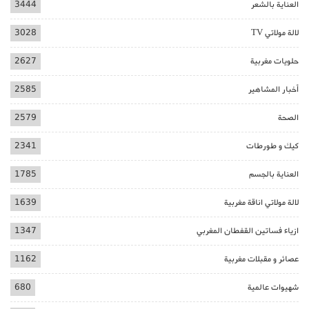
العناية بالشعر
3444
لالة مولاتي TV
3028
حلويات مغربية
2627
أخبار المشاهير
2585
الصحة
2579
كيك و طورطات
2341
العناية بالجسم
1785
لالة مولاتي اناقة مغربية
1639
ازياء فساتين القفطان المغربي
1347
عصائر و مقبلات مغربية
1162
شهيوات عالمية
680