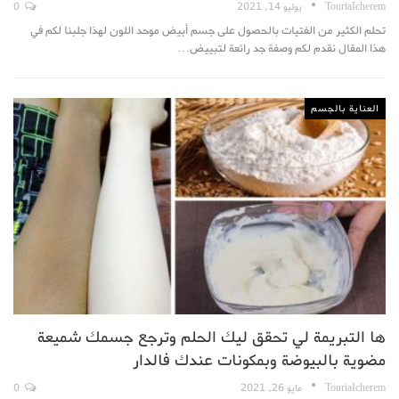
TouriaIcherem
يوليو 14, 2021
0
تحلم الكثير من الفتيات بالحصول على جسم أبيض موحد اللون لهذا جلبنا لكم في
هذا المقال نقدم لكم وصفة جد رائعة لتبييض…
العناية بالجسم
ها التبريمة لي تحقق ليك الحلم وترجع جسمك شميعة
مضوية بالبيوضة وبمكونات عندك فالدار
TouriaIcherem
مايو 26, 2021
0