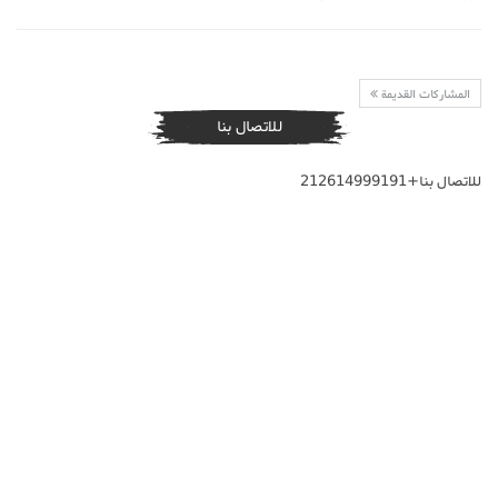
المشاركات القديمة
للاتصال بنا
للاتصال بنا+212614999191