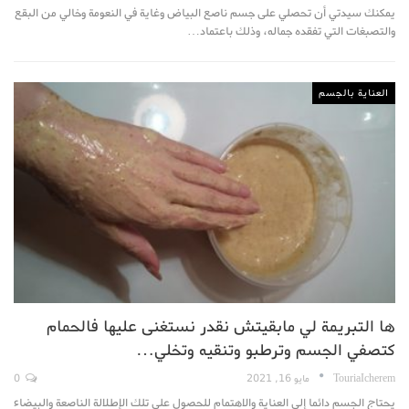
يمكنك سيدتي أن تحصلي على جسم ناصع البياض وغاية في النعومة وخالي من البقع
والتصبغات التي تفقده جماله، وذلك باعتماد…
العناية بالجسم
ها التبريمة لي مابقيتش نقدر نستغنى عليها فالحمام
كتصفي الجسم وترطبو وتنقيه وتخلي…
TouriaIcherem
مايو 16, 2021
0
يحتاج الجسم دائما إلى العناية والاهتمام للحصول على تلك الإطلالة الناصعة والبيضاء