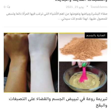
TouriaIcherem
يوليو 15, 2021
0
صفاء البشرة وبياضها ونعومتها من اهم الأشياء التي ترغب فيها المرأة دائما وتسعى
للحصول عليها، لهذا نقدم لك سيدتي…
العناية بالجسم
تبريمة روعة في تبييض الجسم والقضاء على التصبغات
والبقع