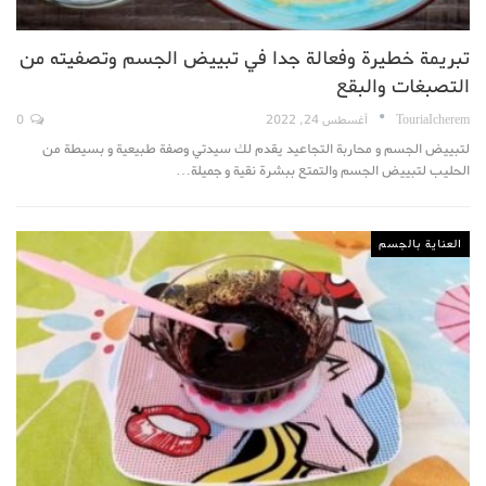
تبريمة خطيرة وفعالة جدا في تبييض الجسم وتصفيته من
التصبغات والبقع
TouriaIcherem
أغسطس 24, 2022
0
لتبييض الجسم و محاربة التجاعيد يقدم لك سيدتي وصفة طبيعية و بسيطة من
الحليب لتبييض الجسم والتمتع ببشرة نقية و جميلة…
العناية بالجسم