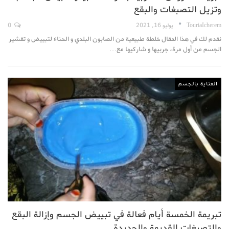
وتزيل التصبغات والبقع
TouriaIcherem
يوليو 16, 2021
0
نقدم لك في هذا المقال خلطة طبيعية من الصابون البلدي و الحناء لتبييض و تقشير
الجسم من أول مرة، جربيها و شاركيها مع…
العناية بالجسم
تبريمة الخمسة أيام فعالة في تبييض الجسم وإزالة البقع
والتصبغات القديمة والجديدة