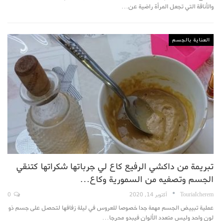
والأناقة التي تجعل المرأة راضية عن…
العناية بالجسم
تبريمة من داكشي الرفيع كاع لي جرباتها شكراتها كتنقي
الجسم وتصفيه من السمورية وكاع…
TouriaIcherem
أكتوبر 14, 2020
0
عملية تبييض الجسم مهمة جدا خصوصا للعروس في ليلة زفافها لتحصل على جسم ذو
لون واحد وليس متعدد الألوان فيبدو محرجا…