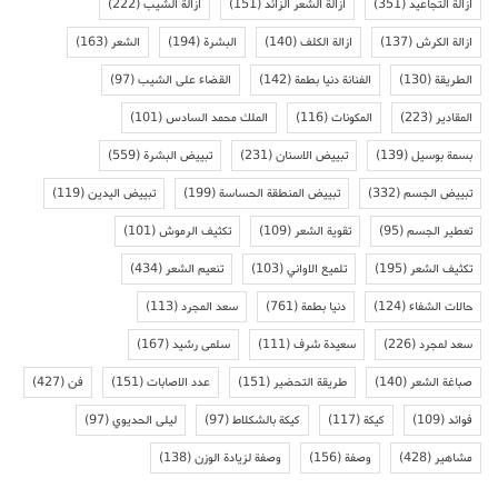
ازالة التجاعيد
(351)
ازالة الشعر الزائد
(151)
ازالة الشيب
(222)
ازالة الكرش
(137)
ازالة الكلف
(140)
البشرة
(194)
الشعر
(163)
الطريقة
(130)
الفنانة دنيا بطمة
(142)
القضاء على الشيب
(97)
المقادير
(223)
المكونات
(116)
الملك محمد السادس
(101)
بسمة بوسيل
(139)
تبييض الاسنان
(231)
تبييض البشرة
(559)
تبييض الجسم
(332)
تبييض المنطقة الحساسة
(199)
تبييض اليدين
(119)
تعطير الجسم
(95)
تقوية الشعر
(109)
تكثيف الرموش
(101)
تكثيف الشعر
(195)
تلميع الاواني
(103)
تنعيم الشعر
(434)
حالات الشفاء
(124)
دنيا بطمة
(761)
سعد المجرد
(113)
سعد لمجرد
(226)
سعيدة شرف
(111)
سلمى رشيد
(167)
صباغة الشعر
(140)
طريقة التحضير
(151)
عدد الاصابات
(151)
فن
(427)
فوائد
(109)
كيكة
(117)
كيكة بالشكلاط
(97)
ليلى الحديوي
(97)
مشاهير
(428)
وصفة
(156)
وصفة لزيادة الوزن
(138)