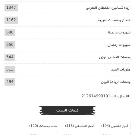
ازياء فساتين القفطان المغربي
1347
عصائر و مقبلات مغربية
1162
شهيوات عالمية
680
شهيوات رمضان
650
وصفات لانقاص الوزن
544
حلويات العيد
513
وصفات لزيادة الوزن
494
للاتصال بنا+212614999191
كلمات البحث
أخبار الفنانين
(104)
أخبار المشاهير
(118)
ابتسام تسكت
(120)