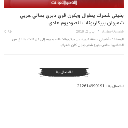
بغيتي شعرك يطوال ويكون قوي ديري بحالي جربي
شمبوان ببيكاربونات الصوديوم غادي…
Amina-Outtaleb
يناير 2, 2019
0
الوصفة : - أضيفي ملعقة كبيرة من بيكربونات الصوديوم إلى كل ثلاث ملاعق من
الشامبو الخاص بنوع شعركِ. إن كان شعركِ…
للاتصال بنا
للاتصال بنا+212614999191