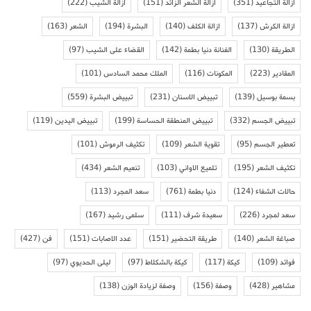
ازالة التجاعيد
(351)
ازالة الشعر الزائد
(151)
ازالة الشيب
(222)
ازالة الكرش
(137)
ازالة الكلف
(140)
البشرة
(194)
الشعر
(163)
الطريقة
(130)
الفنانة دنيا بطمة
(142)
القضاء على الشيب
(97)
المقادير
(223)
المكونات
(116)
الملك محمد السادس
(101)
بسمة بوسيل
(139)
تبييض الاسنان
(231)
تبييض البشرة
(559)
تبييض الجسم
(332)
تبييض المنطقة الحساسة
(199)
تبييض اليدين
(119)
تعطير الجسم
(95)
تقوية الشعر
(109)
تكثيف الرموش
(101)
تكثيف الشعر
(195)
تلميع الاواني
(103)
تنعيم الشعر
(434)
حالات الشفاء
(124)
دنيا بطمة
(761)
سعد المجرد
(113)
سعد لمجرد
(226)
سعيدة شرف
(111)
سلمى رشيد
(167)
صباغة الشعر
(140)
طريقة التحضير
(151)
عدد الاصابات
(151)
فن
(427)
فوائد
(109)
كيكة
(117)
كيكة بالشكلاط
(97)
ليلى الحديوي
(97)
مشاهير
(428)
وصفة
(156)
وصفة لزيادة الوزن
(138)