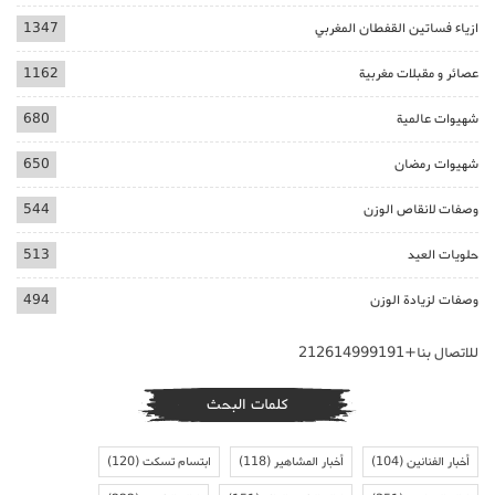
ازياء فساتين القفطان المغربي
1347
عصائر و مقبلات مغربية
1162
شهيوات عالمية
680
شهيوات رمضان
650
وصفات لانقاص الوزن
544
حلويات العيد
513
وصفات لزيادة الوزن
494
للاتصال بنا+212614999191
كلمات البحث
أخبار الفنانين
(104)
أخبار المشاهير
(118)
ابتسام تسكت
(120)