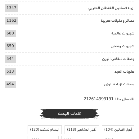
ازياء فساتين القفطان المغربي
1347
عصائر و مقبلات مغربية
1162
شهيوات عالمية
680
شهيوات رمضان
650
وصفات لانقاص الوزن
544
حلويات العيد
513
وصفات لزيادة الوزن
494
للاتصال بنا+212614999191
كلمات البحث
أخبار الفنانين
(104)
أخبار المشاهير
(118)
ابتسام تسكت
(120)