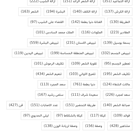
ازالة التجاعيد
(351)
ازالة الشعر الزائد
(151)
ازالة الشيب
(222)
ازالة الكرش
(137)
ازالة الكلف
(140)
البشرة
(194)
الشعر
(163)
الطريقة
(130)
الفنانة دنيا بطمة
(142)
القضاء على الشيب
(97)
المقادير
(223)
المكونات
(116)
الملك محمد السادس
(101)
بسمة بوسيل
(139)
تبييض الاسنان
(231)
تبييض البشرة
(559)
تبييض الجسم
(332)
تبييض المنطقة الحساسة
(199)
تبييض اليدين
(119)
تعطير الجسم
(95)
تقوية الشعر
(109)
تكثيف الرموش
(101)
تكثيف الشعر
(195)
تلميع الاواني
(103)
تنعيم الشعر
(434)
حالات الشفاء
(124)
دنيا بطمة
(761)
سعد المجرد
(113)
سعد لمجرد
(226)
سعيدة شرف
(111)
سلمى رشيد
(167)
صباغة الشعر
(140)
طريقة التحضير
(151)
عدد الاصابات
(151)
فن
(427)
فوائد
(109)
كيكة
(117)
كيكة بالشكلاط
(97)
ليلى الحديوي
(97)
مشاهير
(428)
وصفة
(156)
وصفة لزيادة الوزن
(138)