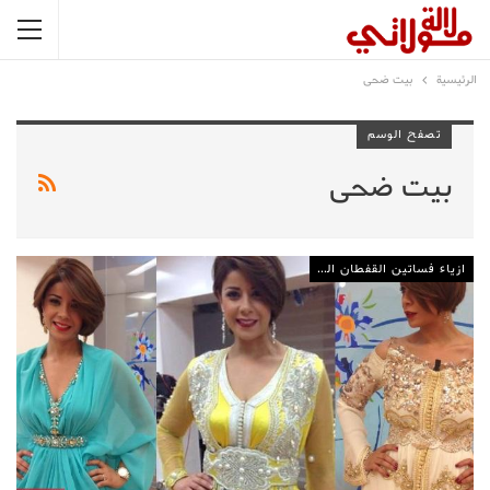
الرئيسية
بيت ضحى
تصفح الوسم
بيت ضحى
ازياء فساتين القفطان المغربي