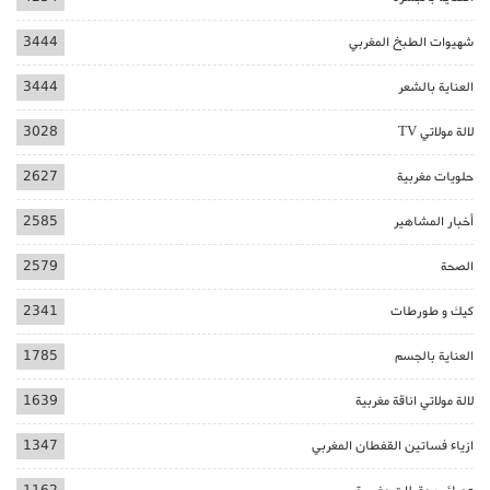
شهيوات الطبخ المغربي
3444
العناية بالشعر
3444
لالة مولاتي TV
3028
حلويات مغربية
2627
أخبار المشاهير
2585
الصحة
2579
كيك و طورطات
2341
العناية بالجسم
1785
لالة مولاتي اناقة مغربية
1639
ازياء فساتين القفطان المغربي
1347