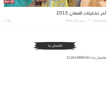
أخر تشكيلات قفطان 2015
Lalamoulati
ديسمبر 20, 2014
2
للاتصال بنا
للاتصال بنا+212614999191