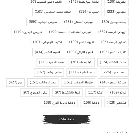
الطريقة
(130)
الفنانة دنيا بطمة
(142)
القضاء على الشيب
(97)
المقادير
(223)
المكونات
(116)
الملك محمد السادس
(101)
بسمة بوسيل
(139)
تبييض الاسنان
(231)
تبييض البشرة
(559)
تبييض الجسم
(332)
تبييض المنطقة الحساسة
(199)
تبييض اليدين
(119)
تعطير الجسم
(95)
تقوية الشعر
(109)
تكثيف الرموش
(101)
تكثيف الشعر
(195)
تلميع الاواني
(103)
تنعيم الشعر
(434)
حالات الشفاء
(124)
دنيا بطمة
(761)
سعد المجرد
(113)
سعد لمجرد
(226)
سعيدة شرف
(111)
سلمى رشيد
(167)
صباغة الشعر
(140)
طريقة التحضير
(151)
عدد الاصابات
(151)
فن
(427)
فوائد
(109)
كيكة
(117)
كيكة بالشكلاط
(97)
ليلى الحديوي
(97)
مشاهير
(428)
وصفة
(156)
وصفة لزيادة الوزن
(138)
تصنيفات