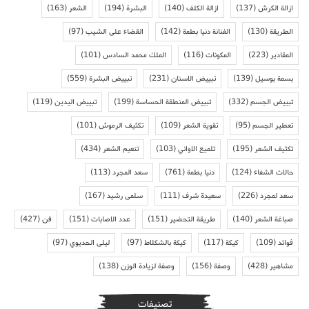
ازالة الكرش
(137)
ازالة الكلف
(140)
البشرة
(194)
الشعر
(163)
الطريقة
(130)
الفنانة دنيا بطمة
(142)
القضاء على الشيب
(97)
المقادير
(223)
المكونات
(116)
الملك محمد السادس
(101)
بسمة بوسيل
(139)
تبييض الاسنان
(231)
تبييض البشرة
(559)
تبييض الجسم
(332)
تبييض المنطقة الحساسة
(199)
تبييض اليدين
(119)
تعطير الجسم
(95)
تقوية الشعر
(109)
تكثيف الرموش
(101)
تكثيف الشعر
(195)
تلميع الاواني
(103)
تنعيم الشعر
(434)
حالات الشفاء
(124)
دنيا بطمة
(761)
سعد المجرد
(113)
سعد لمجرد
(226)
سعيدة شرف
(111)
سلمى رشيد
(167)
صباغة الشعر
(140)
طريقة التحضير
(151)
عدد الاصابات
(151)
فن
(427)
فوائد
(109)
كيكة
(117)
كيكة بالشكلاط
(97)
ليلى الحديوي
(97)
مشاهير
(428)
وصفة
(156)
وصفة لزيادة الوزن
(138)
تصنيفات