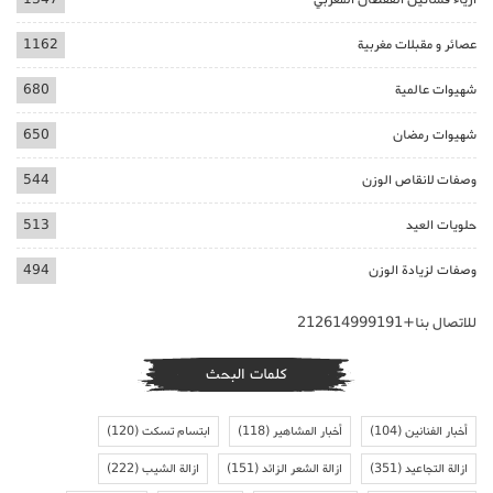
عصائر و مقبلات مغربية
1162
شهيوات عالمية
680
شهيوات رمضان
650
وصفات لانقاص الوزن
544
حلويات العيد
513
وصفات لزيادة الوزن
494
للاتصال بنا+212614999191
كلمات البحث
أخبار الفنانين
(104)
أخبار المشاهير
(118)
ابتسام تسكت
(120)
ازالة التجاعيد
(351)
ازالة الشعر الزائد
(151)
ازالة الشيب
(222)