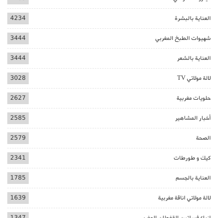
العناية بالبشرة
4234
شهيوات الطبخ المغربي
3444
العناية بالشعر
3444
لالة مولاتي TV
3028
حلويات مغربية
2627
أخبار المشاهير
2585
الصحة
2579
كيك و طورطات
2341
العناية بالجسم
1785
لالة مولاتي اناقة مغربية
1639
ازياء فساتين القفطان المغربي
1347