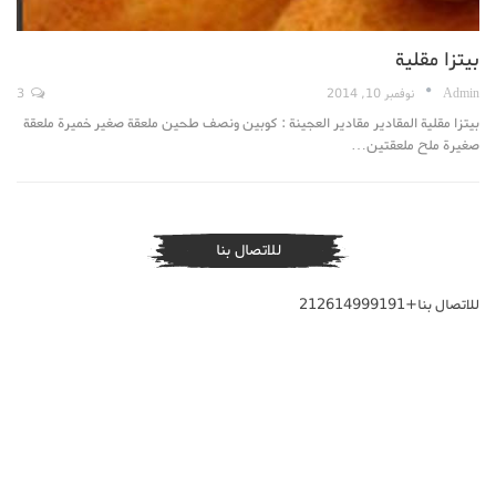
بيتزا مقلية
Admin
نوفمبر 10, 2014
3
بيتزا مقلية المقادير مقادير العجينة : كوبين ونصف طحين ملعقة صغير خميرة ملعقة
صغيرة ملح ملعقتين…
للاتصال بنا
للاتصال بنا+212614999191