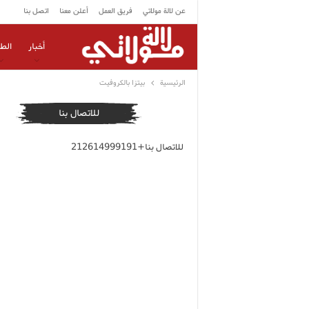
عن لالة مولاتي
فريق العمل
أعلن معنا
اتصل بنا
أخبار
الط
الرئيسية
بيتزا بالكروفيت
للاتصال بنا
للاتصال بنا+212614999191