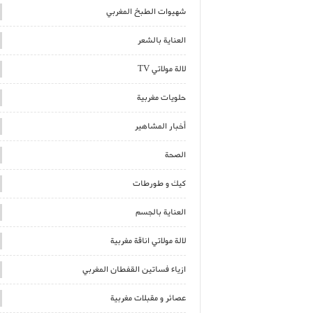
شهيوات الطبخ المغربي
العناية بالشعر
لالة مولاتي TV
حلويات مغربية
أخبار المشاهير
الصحة
كيك و طورطات
العناية بالجسم
لالة مولاتي اناقة مغربية
ازياء فساتين القفطان المغربي
عصائر و مقبلات مغربية