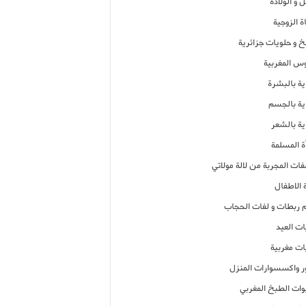
 و الولادة
ة الزوجية
خ و حلويات جزائرية
وس المغربية
ية بالبشرة
اية بالجسم
ية بالشعر
ة المسلمة
فات المجربة من لالة مولاتي
 الاطفال
م ربطات و لفات الحجاب
ات العيد
ات مغربية
ر واكسسوارات المنزل
ات الطبخ المغربي