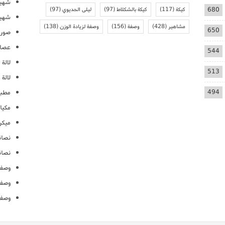
شهيو
680
كيكة
(117)
كيكة بالشكلاط
(97)
ليلى الحديوي
(97)
شهيو
مشاهير
(428)
وصفة
(156)
وصفة لزيادة الوزن
(138)
650
صور 
عصائ
544
لالة م
513
لالة 
494
مطبخ
مكيا
ميكرو
نصائ
نصائ
وصفا
وصفا
وصفا