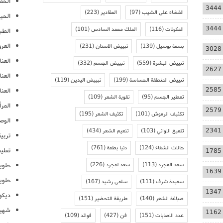
الحمل
3444
القضاء على الشيب
(97)
المقادير
(223)
الحيا
3444
المكونات
(116)
الملك محمد السادس
(101)
الطب
العر
بسمة بوسيل
(139)
تبييض الاسنان
(231)
3028
العنا
تبييض البشرة
(559)
تبييض الجسم
(332)
2627
العن
تبييض المنطقة الحساسة
(199)
تبييض اليدين
(119)
2585
العنا
تعطير الجسم
(95)
تقوية الشعر
(109)
المرأ
2579
تكثيف الرموش
(101)
تكثيف الشعر
(195)
الوص
2341
تلميع الاواني
(103)
تنعيم الشعر
(434)
تربية
حالات الشفاء
(124)
دنيا بطمة
(761)
تعلي
1785
سعد المجرد
(113)
سعد لمجرد
(226)
حلوي
1639
حلوي
سعيدة شرف
(111)
سلمى رشيد
(167)
1347
ديكو
صباغة الشعر
(140)
طريقة التحضير
(151)
شهيو
1162
عدد الاصابات
(151)
فن
(427)
فوائد
(109)