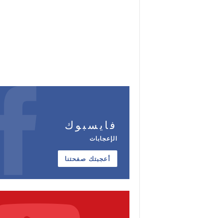
فايسبوك
الإعجابات
أعجبتك صفحتنا