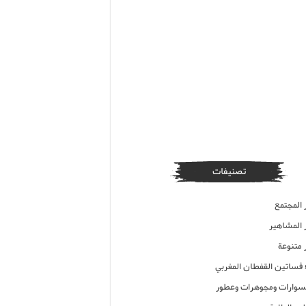
تصنيفات
 المجتمع
ر المشاهير
 متنوعة
ء فساتين القفطان المغربي
وارات ومجوهرات وعطور