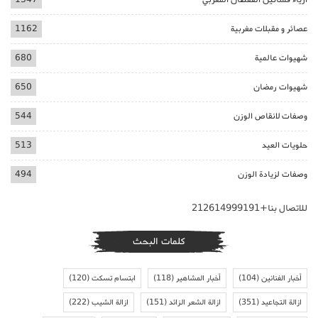
عصائر و مقبلات مغربية
1162
شهيوات عالمية
680
شهيوات رمضان
650
وصفات لانقاص الوزن
544
حلويات العيد
513
وصفات لزيادة الوزن
494
للاتصال بنا+212614999191
كلمات البحث
أخبار الفنانين
(104)
أخبار المشاهير
(118)
ابتسام تسكت
(120)
ازالة التجاعيد
(351)
ازالة الشعر الزائد
(151)
ازالة الشيب
(222)