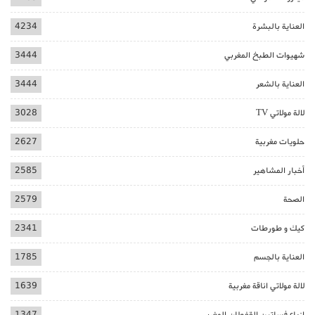
العناية بالبشرة
4234
شهيوات الطبخ المغربي
3444
العناية بالشعر
3444
لالة مولاتي TV
3028
حلويات مغربية
2627
أخبار المشاهير
2585
الصحة
2579
كيك و طورطات
2341
العناية بالجسم
1785
لالة مولاتي اناقة مغربية
1639
ازياء فساتين القفطان المغربي
1347