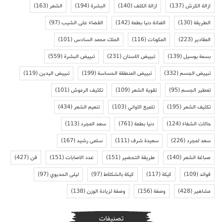
ازالة الكرش
(137)
ازالة الكلف
(140)
البشرة
(194)
الشعر
(163)
الطريقة
(130)
الفنانة دنيا بطمة
(142)
القضاء على الشيب
(97)
المقادير
(223)
المكونات
(116)
الملك محمد السادس
(101)
بسمة بوسيل
(139)
تبييض الاسنان
(231)
تبييض البشرة
(559)
تبييض الجسم
(332)
تبييض المنطقة الحساسة
(199)
تبييض اليدين
(119)
تعطير الجسم
(95)
تقوية الشعر
(109)
تكثيف الرموش
(101)
تكثيف الشعر
(195)
تلميع الاواني
(103)
تنعيم الشعر
(434)
حالات الشفاء
(124)
دنيا بطمة
(761)
سعد المجرد
(113)
سعد لمجرد
(226)
سعيدة شرف
(111)
سلمى رشيد
(167)
صباغة الشعر
(140)
طريقة التحضير
(151)
عدد الاصابات
(151)
فن
(427)
فوائد
(109)
كيكة
(117)
كيكة بالشكلاط
(97)
ليلى الحديوي
(97)
مشاهير
(428)
وصفة
(156)
وصفة لزيادة الوزن
(138)
تصنيفات