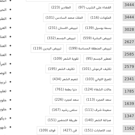
الحمل
3444
القضاء على الشيب
(97)
المقادير
(223)
الحيا
3444
المكونات
(116)
الملك محمد السادس
(101)
الطب
العر
بسمة بوسيل
(139)
تبييض الاسنان
(231)
3028
العنا
تبييض البشرة
(559)
تبييض الجسم
(332)
2627
العن
تبييض المنطقة الحساسة
(199)
تبييض اليدين
(119)
2585
العنا
تعطير الجسم
(95)
تقوية الشعر
(109)
المرأ
2579
تكثيف الرموش
(101)
تكثيف الشعر
(195)
الوص
2341
تلميع الاواني
(103)
تنعيم الشعر
(434)
تربية
حالات الشفاء
(124)
دنيا بطمة
(761)
تعلي
1785
سعد المجرد
(113)
سعد لمجرد
(226)
حلوي
1639
حلوي
سعيدة شرف
(111)
سلمى رشيد
(167)
1347
ديكو
صباغة الشعر
(140)
طريقة التحضير
(151)
شهيو
1162
عدد الاصابات
(151)
فن
(427)
فوائد
(109)