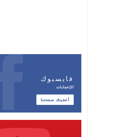
فايسبوك
الإعجابات
أعجبتك صفحتنا