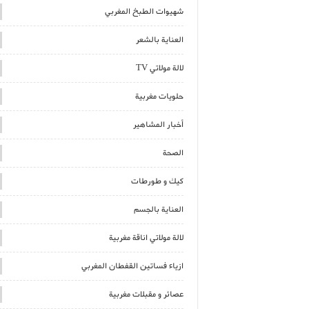
شهيوات الطبخ المغربي
العناية بالشعر
لالة مولاتي TV
حلويات مغربية
أخبار المشاهير
الصحة
كيك و طورطات
العناية بالجسم
لالة مولاتي اناقة مغربية
ازياء فساتين القفطان المغربي
عصائر و مقبلات مغربية