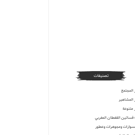
تصنيفات
 المجتمع
ر المشاهير
 متنوعة
ء فساتين القفطان المغربي
وارات ومجوهرات وعطور