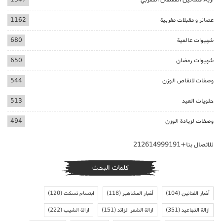
عصائر و مقبلات مغربية
1162
شهيوات عالمية
680
شهيوات رمضان
650
وصفات لانقاص الوزن
544
حلويات العيد
513
وصفات لزيادة الوزن
494
للاتصال بنا+212614999191
كلمات البحث
أخبار الفنانين
(104)
أخبار المشاهير
(118)
ابتسام تسكت
(120)
ازالة التجاعيد
(351)
ازالة الشعر الزائد
(151)
ازالة الشيب
(222)