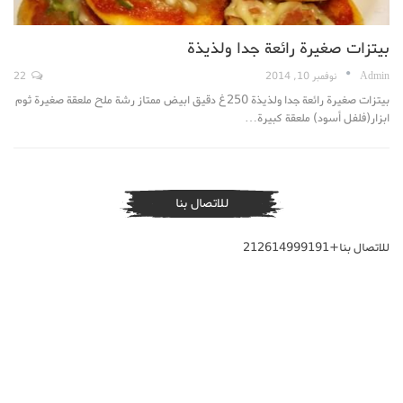
بيتزات صغيرة رائعة جدا ولذيذة
Admin
نوفمبر 10, 2014
22
بيتزات صغيرة رائعة جدا ولذيذة 250غ دقيق ابيض ممتاز رشة ملح ملعقة صغيرة ثوم
ابزار(فلفل أسود) ملعقة كبيرة…
للاتصال بنا
للاتصال بنا+212614999191