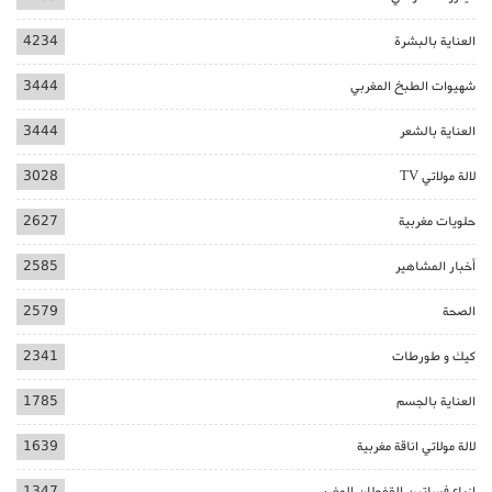
العناية بالبشرة
4234
شهيوات الطبخ المغربي
3444
العناية بالشعر
3444
لالة مولاتي TV
3028
حلويات مغربية
2627
أخبار المشاهير
2585
الصحة
2579
كيك و طورطات
2341
العناية بالجسم
1785
لالة مولاتي اناقة مغربية
1639
ازياء فساتين القفطان المغربي
1347