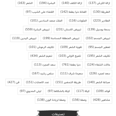
ازالة الكرش
(137)
ازالة الكلف
(140)
البشرة
(194)
الشعر
(163)
الطريقة
(130)
الفنانة دنيا بطمة
(142)
القضاء على الشيب
(97)
المقادير
(223)
المكونات
(116)
الملك محمد السادس
(101)
بسمة بوسيل
(139)
تبييض الاسنان
(231)
تبييض البشرة
(559)
تبييض الجسم
(332)
تبييض المنطقة الحساسة
(199)
تبييض اليدين
(119)
تعطير الجسم
(95)
تقوية الشعر
(109)
تكثيف الرموش
(101)
تكثيف الشعر
(195)
تلميع الاواني
(103)
تنعيم الشعر
(434)
حالات الشفاء
(124)
دنيا بطمة
(761)
سعد المجرد
(113)
سعد لمجرد
(226)
سعيدة شرف
(111)
سلمى رشيد
(167)
صباغة الشعر
(140)
طريقة التحضير
(151)
عدد الاصابات
(151)
فن
(427)
فوائد
(109)
كيكة
(117)
كيكة بالشكلاط
(97)
ليلى الحديوي
(97)
مشاهير
(428)
وصفة
(156)
وصفة لزيادة الوزن
(138)
تصنيفات