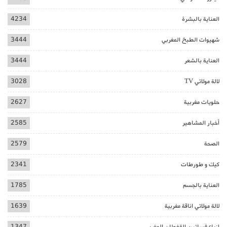
العناية بالبشرة
4234
شهيوات الطبخ المغربي
3444
العناية بالشعر
3444
لالة مولاتي TV
3028
حلويات مغربية
2627
أخبار المشاهير
2585
الصحة
2579
كيك و طورطات
2341
العناية بالجسم
1785
لالة مولاتي اناقة مغربية
1639
ازياء فساتين القفطان المغربي
1347