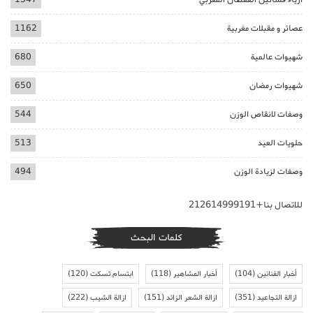
عصائر و مقبلات مغربية
1162
شهيوات عالمية
680
شهيوات رمضان
650
وصفات لانقاص الوزن
544
حلويات العيد
513
وصفات لزيادة الوزن
494
للاتصال بنا+212614999191
كلمات البحث
أخبار الفنانين
(104)
أخبار المشاهير
(118)
ابتسام تسكت
(120)
ازالة التجاعيد
(351)
ازالة الشعر الزائد
(151)
ازالة الشيب
(222)