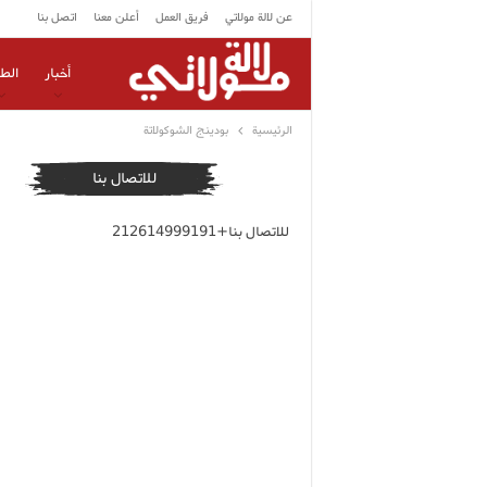
عن لالة مولاتي
فريق العمل
أعلن معنا
اتصل بنا
أخبار
الط
الرئيسية
بودينج الشوكولاتة
للاتصال بنا
للاتصال بنا+212614999191