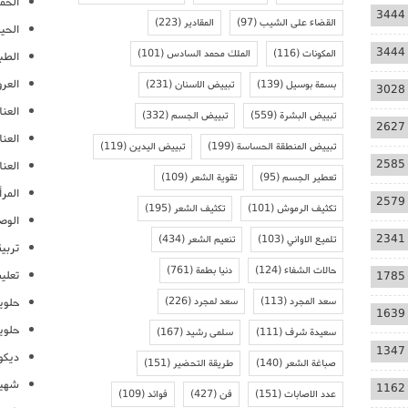
الحمل
3444
القضاء على الشيب
(97)
المقادير
(223)
الحيا
3444
المكونات
(116)
الملك محمد السادس
(101)
الطب
العر
بسمة بوسيل
(139)
تبييض الاسنان
(231)
3028
العنا
تبييض البشرة
(559)
تبييض الجسم
(332)
2627
العن
تبييض المنطقة الحساسة
(199)
تبييض اليدين
(119)
2585
العنا
تعطير الجسم
(95)
تقوية الشعر
(109)
المرأ
2579
تكثيف الرموش
(101)
تكثيف الشعر
(195)
الوص
2341
تلميع الاواني
(103)
تنعيم الشعر
(434)
تربية
حالات الشفاء
(124)
دنيا بطمة
(761)
تعلي
1785
سعد المجرد
(113)
سعد لمجرد
(226)
حلوي
1639
حلوي
سعيدة شرف
(111)
سلمى رشيد
(167)
1347
ديكو
صباغة الشعر
(140)
طريقة التحضير
(151)
شهيو
1162
عدد الاصابات
(151)
فن
(427)
فوائد
(109)