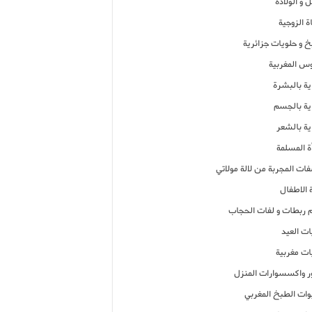
 و الولادة
ة الزوجية
خ و حلويات جزائرية
وس المغربية
ية بالبشرة
اية بالجسم
ية بالشعر
ة المسلمة
فات المجربة من لالة مولاتي
 الاطفال
م ربطات و لفات الحجاب
ات العيد
ات مغربية
ر واكسسوارات المنزل
ات الطبخ المغربي