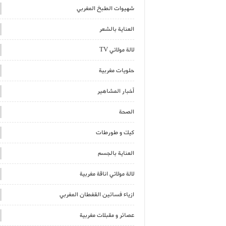
شهيوات الطبخ المغربي
العناية بالشعر
لالة مولاتي TV
حلويات مغربية
أخبار المشاهير
الصحة
كيك و طورطات
العناية بالجسم
لالة مولاتي اناقة مغربية
ازياء فساتين القفطان المغربي
عصائر و مقبلات مغربية