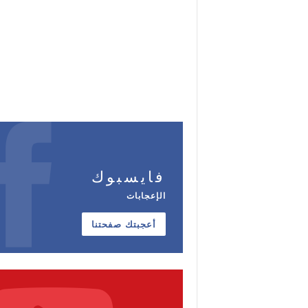
فايسبوك
الإعجابات
أعجبتك صفحتنا