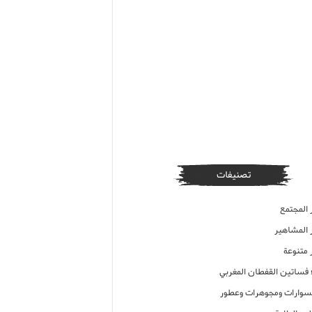
تصنيفات
 المجتمع
ر المشاهير
 متنوعة
ء فساتين القفطان المغربي
وارات ومجوهرات وعطور