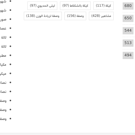
شهيو
680
كيكة
(117)
كيكة بالشكلاط
(97)
ليلى الحديوي
(97)
شهيو
مشاهير
(428)
وصفة
(156)
وصفة لزيادة الوزن
(138)
650
صور 
عصائ
544
لالة م
513
لالة 
494
مطبخ
مكيا
ميكرو
نصائ
نصائ
وصفا
وصفا
وصفا