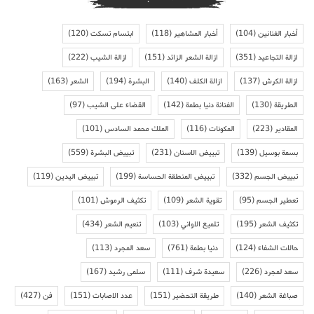
أخبار الفنانين
(104)
أخبار المشاهير
(118)
ابتسام تسكت
(120)
ازالة التجاعيد
(351)
ازالة الشعر الزائد
(151)
ازالة الشيب
(222)
ازالة الكرش
(137)
ازالة الكلف
(140)
البشرة
(194)
الشعر
(163)
الطريقة
(130)
الفنانة دنيا بطمة
(142)
القضاء على الشيب
(97)
المقادير
(223)
المكونات
(116)
الملك محمد السادس
(101)
بسمة بوسيل
(139)
تبييض الاسنان
(231)
تبييض البشرة
(559)
تبييض الجسم
(332)
تبييض المنطقة الحساسة
(199)
تبييض اليدين
(119)
تعطير الجسم
(95)
تقوية الشعر
(109)
تكثيف الرموش
(101)
تكثيف الشعر
(195)
تلميع الاواني
(103)
تنعيم الشعر
(434)
حالات الشفاء
(124)
دنيا بطمة
(761)
سعد المجرد
(113)
سعد لمجرد
(226)
سعيدة شرف
(111)
سلمى رشيد
(167)
صباغة الشعر
(140)
طريقة التحضير
(151)
عدد الاصابات
(151)
فن
(427)