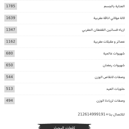
العناية بالجسم
1785
لالة مولاتي اناقة مغربية
1639
ازياء فساتين القفطان المغربي
1347
عصائر و مقبلات مغربية
1162
شهيوات عالمية
680
شهيوات رمضان
650
وصفات لانقاص الوزن
544
حلويات العيد
513
وصفات لزيادة الوزن
494
للاتصال بنا+212614999191
كلمات البحث