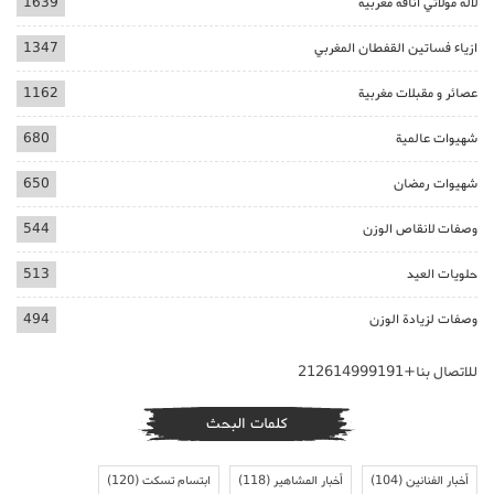
لالة مولاتي اناقة مغربية
1639
ازياء فساتين القفطان المغربي
1347
عصائر و مقبلات مغربية
1162
شهيوات عالمية
680
شهيوات رمضان
650
وصفات لانقاص الوزن
544
حلويات العيد
513
وصفات لزيادة الوزن
494
للاتصال بنا+212614999191
كلمات البحث
أخبار الفنانين
(104)
أخبار المشاهير
(118)
ابتسام تسكت
(120)