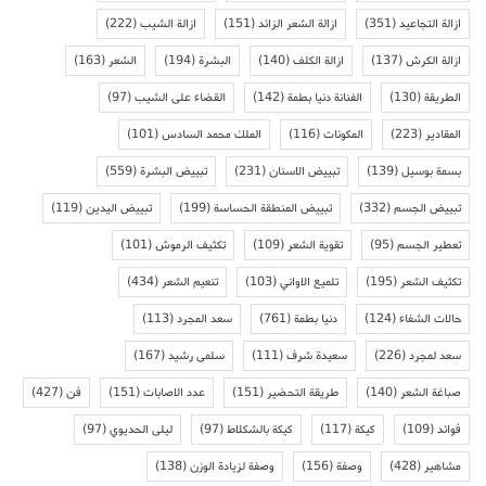
ازالة التجاعيد
(351)
ازالة الشعر الزائد
(151)
ازالة الشيب
(222)
ازالة الكرش
(137)
ازالة الكلف
(140)
البشرة
(194)
الشعر
(163)
الطريقة
(130)
الفنانة دنيا بطمة
(142)
القضاء على الشيب
(97)
المقادير
(223)
المكونات
(116)
الملك محمد السادس
(101)
بسمة بوسيل
(139)
تبييض الاسنان
(231)
تبييض البشرة
(559)
تبييض الجسم
(332)
تبييض المنطقة الحساسة
(199)
تبييض اليدين
(119)
تعطير الجسم
(95)
تقوية الشعر
(109)
تكثيف الرموش
(101)
تكثيف الشعر
(195)
تلميع الاواني
(103)
تنعيم الشعر
(434)
حالات الشفاء
(124)
دنيا بطمة
(761)
سعد المجرد
(113)
سعد لمجرد
(226)
سعيدة شرف
(111)
سلمى رشيد
(167)
صباغة الشعر
(140)
طريقة التحضير
(151)
عدد الاصابات
(151)
فن
(427)
فوائد
(109)
كيكة
(117)
كيكة بالشكلاط
(97)
ليلى الحديوي
(97)
مشاهير
(428)
وصفة
(156)
وصفة لزيادة الوزن
(138)