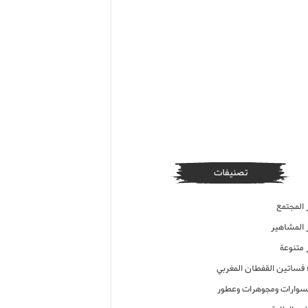
تصنيفات
 المجتمع
ر المشاهير
 متنوعة
ء فساتين القفطان المغربي
وارات ومجوهرات وعطور