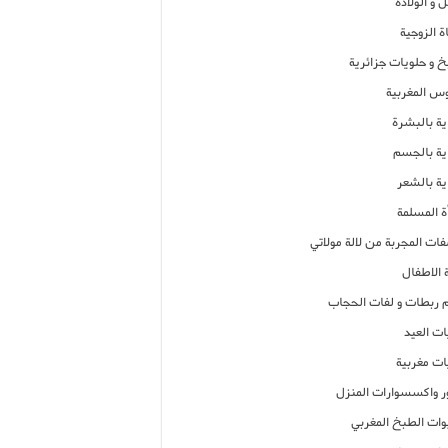
 و الولادة
ة الزوجية
خ و حلويات جزائرية
وس المغربية
ية بالبشرة
اية بالجسم
ية بالشعر
ة المسلمة
فات المجربة من لالة مولاتي
 الاطفال
م ربطات و لفات الحجاب
ات العيد
ات مغربية
ر واكسسوارات المنزل
ات الطبخ المغربي