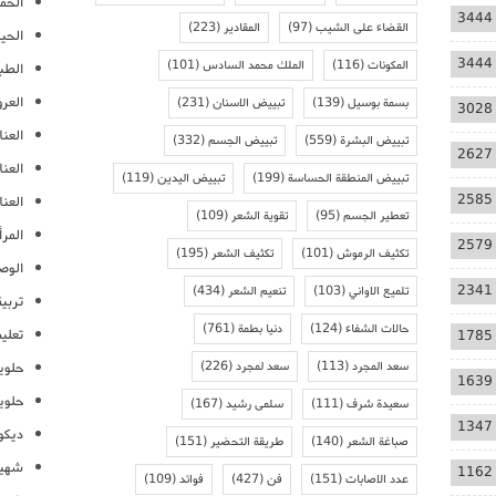
الحمل
3444
القضاء على الشيب
(97)
المقادير
(223)
الحيا
3444
المكونات
(116)
الملك محمد السادس
(101)
الطب
العر
بسمة بوسيل
(139)
تبييض الاسنان
(231)
3028
العنا
تبييض البشرة
(559)
تبييض الجسم
(332)
2627
العن
تبييض المنطقة الحساسة
(199)
تبييض اليدين
(119)
2585
العنا
تعطير الجسم
(95)
تقوية الشعر
(109)
المرأ
2579
تكثيف الرموش
(101)
تكثيف الشعر
(195)
الوص
2341
تلميع الاواني
(103)
تنعيم الشعر
(434)
تربية
حالات الشفاء
(124)
دنيا بطمة
(761)
تعلي
1785
سعد المجرد
(113)
سعد لمجرد
(226)
حلوي
1639
حلوي
سعيدة شرف
(111)
سلمى رشيد
(167)
1347
ديكو
صباغة الشعر
(140)
طريقة التحضير
(151)
شهيو
1162
عدد الاصابات
(151)
فن
(427)
فوائد
(109)