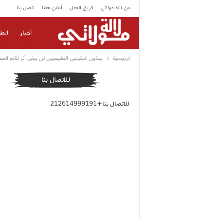
عن لالة مولاتي
فريق العمل
أعلن معنا
اتصل بنا
أخبار
الط
الرئيسية
بهذين المكونين الطبيعيين لن يبقى أثر لآلام الع
للاتصال بنا
للاتصال بنا+212614999191