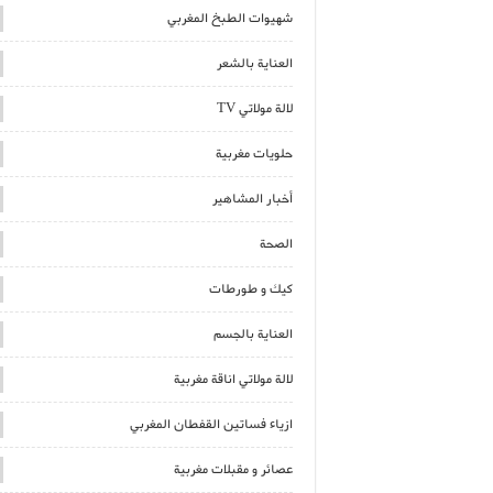
شهيوات الطبخ المغربي
العناية بالشعر
لالة مولاتي TV
حلويات مغربية
أخبار المشاهير
الصحة
كيك و طورطات
العناية بالجسم
لالة مولاتي اناقة مغربية
ازياء فساتين القفطان المغربي
عصائر و مقبلات مغربية