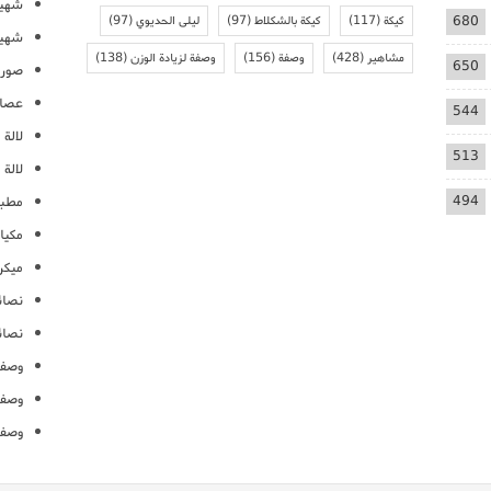
شهيو
680
كيكة
(117)
كيكة بالشكلاط
(97)
ليلى الحديوي
(97)
شهيو
مشاهير
(428)
وصفة
(156)
وصفة لزيادة الوزن
(138)
650
صور 
عصائ
544
لالة م
513
لالة 
494
مطبخ
مكيا
ميكرو
نصائ
نصائ
وصفا
وصفا
وصفا