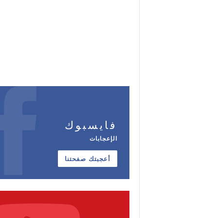
فايسبوك
الإعجابات
أعجبتك صفحتنا