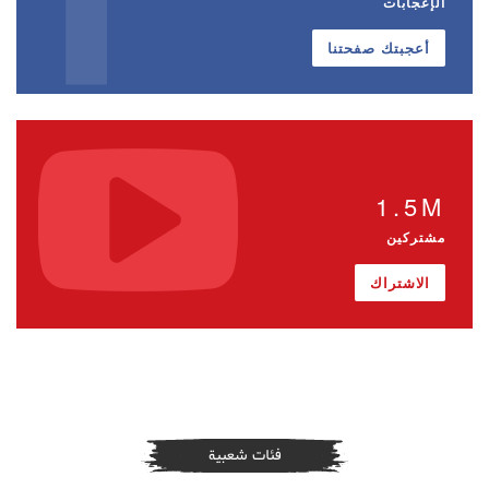
الإعجابات
أعجبتك صفحتنا
1.5M
مشتركين
الاشتراك
فئات شعبية