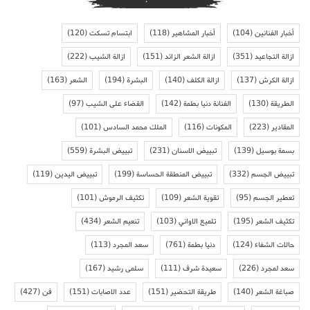
أخبار الفنانين
(104)
أخبار المشاهير
(118)
ابتسام تسكت
(120)
ازالة التجاعيد
(351)
ازالة الشعر الزائد
(151)
ازالة الشيب
(222)
ازالة الكرش
(137)
ازالة الكلف
(140)
البشرة
(194)
الشعر
(163)
الطريقة
(130)
الفنانة دنيا بطمة
(142)
القضاء على الشيب
(97)
المقادير
(223)
المكونات
(116)
الملك محمد السادس
(101)
بسمة بوسيل
(139)
تبييض الاسنان
(231)
تبييض البشرة
(559)
تبييض الجسم
(332)
تبييض المنطقة الحساسة
(199)
تبييض اليدين
(119)
تعطير الجسم
(95)
تقوية الشعر
(109)
تكثيف الرموش
(101)
تكثيف الشعر
(195)
تلميع الاواني
(103)
تنعيم الشعر
(434)
حالات الشفاء
(124)
دنيا بطمة
(761)
سعد المجرد
(113)
سعد لمجرد
(226)
سعيدة شرف
(111)
سلمى رشيد
(167)
صباغة الشعر
(140)
طريقة التحضير
(151)
عدد الاصابات
(151)
فن
(427)