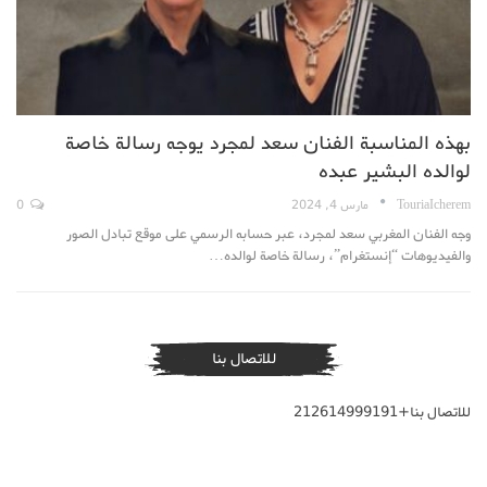
بهذه المناسبة الفنان سعد لمجرد يوجه رسالة خاصة
لوالده البشير عبده
TouriaIcherem
مارس 4, 2024
0
وجه الفنان المغربي سعد لمجرد، عبر حسابه الرسمي على موقع تبادل الصور
والفيديوهات “إنستغرام”، رسالة خاصة لوالده…
للاتصال بنا
للاتصال بنا+212614999191