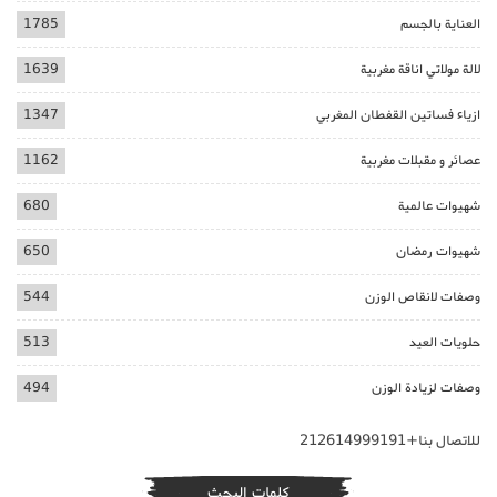
العناية بالجسم
1785
لالة مولاتي اناقة مغربية
1639
ازياء فساتين القفطان المغربي
1347
عصائر و مقبلات مغربية
1162
شهيوات عالمية
680
شهيوات رمضان
650
وصفات لانقاص الوزن
544
حلويات العيد
513
وصفات لزيادة الوزن
494
للاتصال بنا+212614999191
كلمات البحث