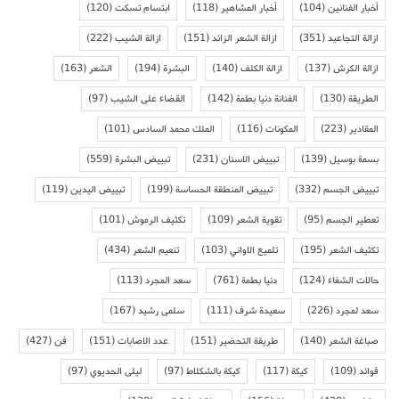
أخبار الفنانين
(104)
أخبار المشاهير
(118)
ابتسام تسكت
(120)
ازالة التجاعيد
(351)
ازالة الشعر الزائد
(151)
ازالة الشيب
(222)
ازالة الكرش
(137)
ازالة الكلف
(140)
البشرة
(194)
الشعر
(163)
الطريقة
(130)
الفنانة دنيا بطمة
(142)
القضاء على الشيب
(97)
المقادير
(223)
المكونات
(116)
الملك محمد السادس
(101)
بسمة بوسيل
(139)
تبييض الاسنان
(231)
تبييض البشرة
(559)
تبييض الجسم
(332)
تبييض المنطقة الحساسة
(199)
تبييض اليدين
(119)
تعطير الجسم
(95)
تقوية الشعر
(109)
تكثيف الرموش
(101)
تكثيف الشعر
(195)
تلميع الاواني
(103)
تنعيم الشعر
(434)
حالات الشفاء
(124)
دنيا بطمة
(761)
سعد المجرد
(113)
سعد لمجرد
(226)
سعيدة شرف
(111)
سلمى رشيد
(167)
صباغة الشعر
(140)
طريقة التحضير
(151)
عدد الاصابات
(151)
فن
(427)
فوائد
(109)
كيكة
(117)
كيكة بالشكلاط
(97)
ليلى الحديوي
(97)