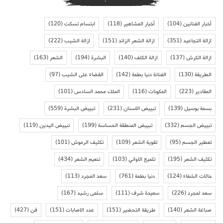
أخبار الفنانين
(104)
أخبار المشاهير
(118)
ابتسام تسكت
(120)
ازالة التجاعيد
(351)
ازالة الشعر الزائد
(151)
ازالة الشيب
(222)
ازالة الكرش
(137)
ازالة الكلف
(140)
البشرة
(194)
الشعر
(163)
الطريقة
(130)
الفنانة دنيا بطمة
(142)
القضاء على الشيب
(97)
المقادير
(223)
المكونات
(116)
الملك محمد السادس
(101)
بسمة بوسيل
(139)
تبييض الاسنان
(231)
تبييض البشرة
(559)
تبييض الجسم
(332)
تبييض المنطقة الحساسة
(199)
تبييض اليدين
(119)
تعطير الجسم
(95)
تقوية الشعر
(109)
تكثيف الرموش
(101)
تكثيف الشعر
(195)
تلميع الاواني
(103)
تنعيم الشعر
(434)
حالات الشفاء
(124)
دنيا بطمة
(761)
سعد المجرد
(113)
سعد لمجرد
(226)
سعيدة شرف
(111)
سلمى رشيد
(167)
صباغة الشعر
(140)
طريقة التحضير
(151)
عدد الاصابات
(151)
فن
(427)