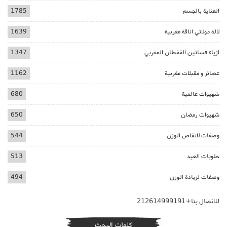
العناية بالجسم
1785
لالة مولاتي اناقة مغربية
1639
ازياء فساتين القفطان المغربي
1347
عصائر و مقبلات مغربية
1162
شهيوات عالمية
680
شهيوات رمضان
650
وصفات لانقاص الوزن
544
حلويات العيد
513
وصفات لزيادة الوزن
494
للاتصال بنا+212614999191
كلمات البحث