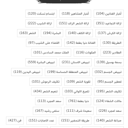
أخبار الفنانين
(104)
أخبار المشاهير
(118)
ابتسام تسكت
(120)
ازالة التجاعيد
(351)
ازالة الشعر الزائد
(151)
ازالة الشيب
(222)
ازالة الكرش
(137)
ازالة الكلف
(140)
البشرة
(194)
الشعر
(163)
الطريقة
(130)
الفنانة دنيا بطمة
(142)
القضاء على الشيب
(97)
المقادير
(223)
المكونات
(116)
الملك محمد السادس
(101)
بسمة بوسيل
(139)
تبييض الاسنان
(231)
تبييض البشرة
(559)
تبييض الجسم
(332)
تبييض المنطقة الحساسة
(199)
تبييض اليدين
(119)
تعطير الجسم
(95)
تقوية الشعر
(109)
تكثيف الرموش
(101)
تكثيف الشعر
(195)
تلميع الاواني
(103)
تنعيم الشعر
(434)
حالات الشفاء
(124)
دنيا بطمة
(761)
سعد المجرد
(113)
سعد لمجرد
(226)
سعيدة شرف
(111)
سلمى رشيد
(167)
صباغة الشعر
(140)
طريقة التحضير
(151)
عدد الاصابات
(151)
فن
(427)