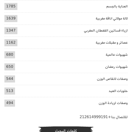
العناية بالجسم
1785
لالة مولاتي اناقة مغربية
1639
ازياء فساتين القفطان المغربي
1347
عصائر و مقبلات مغربية
1162
شهيوات عالمية
680
شهيوات رمضان
650
وصفات لانقاص الوزن
544
حلويات العيد
513
وصفات لزيادة الوزن
494
للاتصال بنا+212614999191
كلمات البحث