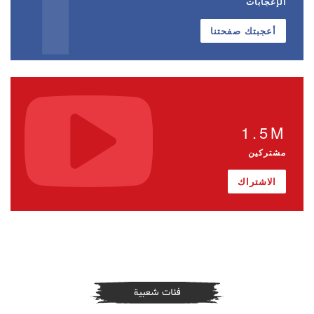
الإعجابات
أعجبتك صفحتنا
1.5M
مشتركين
الاشتراك
فئات شعبية