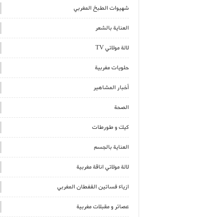
شهيوات الطبخ المغربي
العناية بالشعر
لالة مولاتي TV
حلويات مغربية
أخبار المشاهير
الصحة
كيك و طورطات
العناية بالجسم
لالة مولاتي اناقة مغربية
ازياء فساتين القفطان المغربي
عصائر و مقبلات مغربية