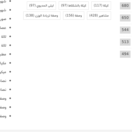
شهيو
680
كيكة
(117)
كيكة بالشكلاط
(97)
ليلى الحديوي
(97)
شهيو
مشاهير
(428)
وصفة
(156)
وصفة لزيادة الوزن
(138)
650
صور 
عصائ
544
لالة م
513
لالة 
494
مطبخ
مكيا
ميكرو
نصائ
نصائ
وصفا
وصفا
وصفا