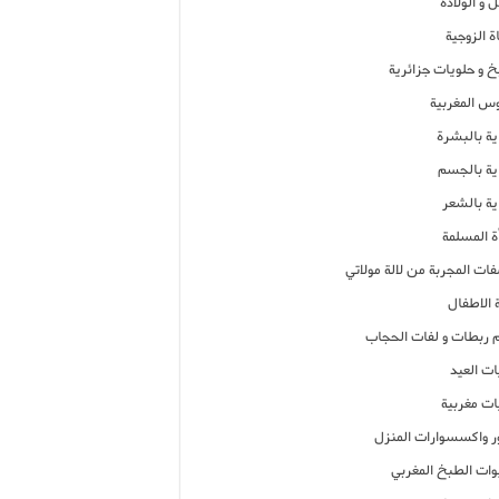
 و الولادة
ة الزوجية
خ و حلويات جزائرية
وس المغربية
ية بالبشرة
اية بالجسم
ية بالشعر
ة المسلمة
فات المجربة من لالة مولاتي
 الاطفال
م ربطات و لفات الحجاب
ات العيد
ات مغربية
ر واكسسوارات المنزل
ات الطبخ المغربي