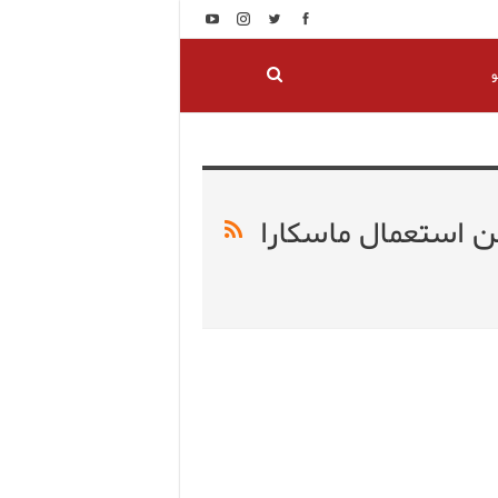
و
 استعمال ماسكارا