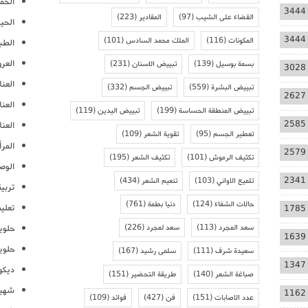
الحمل
3444
القضاء على الشيب
(97)
المقادير
(223)
الحيا
3444
المكونات
(116)
الملك محمد السادس
(101)
الطب
العر
بسمة بوسيل
(139)
تبييض الاسنان
(231)
3028
العنا
تبييض البشرة
(559)
تبييض الجسم
(332)
2627
العن
تبييض المنطقة الحساسة
(199)
تبييض اليدين
(119)
2585
العنا
تعطير الجسم
(95)
تقوية الشعر
(109)
المرأ
2579
تكثيف الرموش
(101)
تكثيف الشعر
(195)
الوص
2341
تلميع الاواني
(103)
تنعيم الشعر
(434)
تربية
حالات الشفاء
(124)
دنيا بطمة
(761)
تعلي
1785
سعد المجرد
(113)
سعد لمجرد
(226)
حلوي
1639
حلوي
سعيدة شرف
(111)
سلمى رشيد
(167)
1347
ديكو
صباغة الشعر
(140)
طريقة التحضير
(151)
شهيو
1162
عدد الاصابات
(151)
فن
(427)
فوائد
(109)