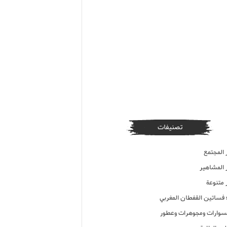
تصنيفات
 المجتمع
ر المشاهير
 متنوعة
ء فساتين القفطان المغربي
وارات ومجوهرات وعطور