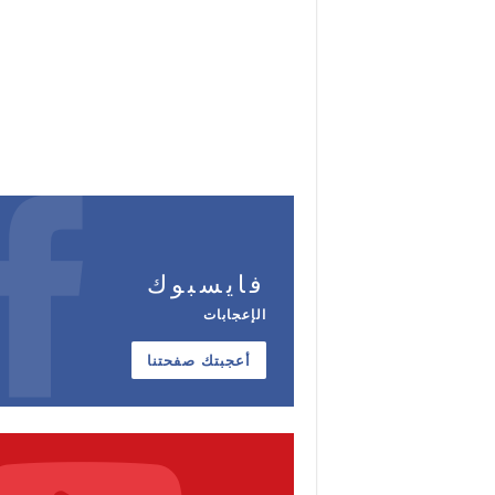
فايسبوك
الإعجابات
أعجبتك صفحتنا