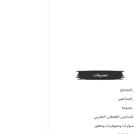
تصنيفات
 المجتمع
ر المشاهير
 متنوعة
ء فساتين القفطان المغربي
وارات ومجوهرات وعطور