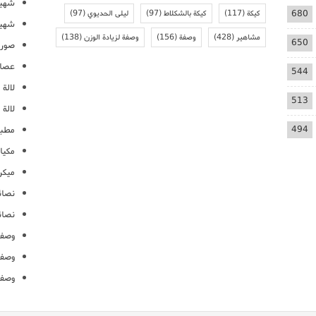
شهيو
680
كيكة
(117)
كيكة بالشكلاط
(97)
ليلى الحديوي
(97)
شهيو
مشاهير
(428)
وصفة
(156)
وصفة لزيادة الوزن
(138)
650
صور 
عصائ
544
لالة م
513
لالة 
494
مطبخ
مكيا
ميكرو
نصائ
نصائ
وصفا
وصفا
وصفا