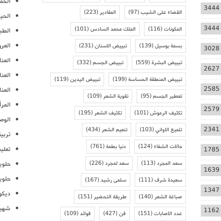
الحمل
3444
القضاء على الشيب
(97)
المقادير
(223)
الحيا
3444
المكونات
(116)
الملك محمد السادس
(101)
الطب
العر
بسمة بوسيل
(139)
تبييض الاسنان
(231)
3028
العنا
تبييض البشرة
(559)
تبييض الجسم
(332)
2627
العن
تبييض المنطقة الحساسة
(199)
تبييض اليدين
(119)
2585
العنا
تعطير الجسم
(95)
تقوية الشعر
(109)
المرأ
2579
تكثيف الرموش
(101)
تكثيف الشعر
(195)
الوص
2341
تلميع الاواني
(103)
تنعيم الشعر
(434)
تربية
حالات الشفاء
(124)
دنيا بطمة
(761)
تعلي
1785
سعد المجرد
(113)
سعد لمجرد
(226)
حلوي
1639
حلوي
سعيدة شرف
(111)
سلمى رشيد
(167)
1347
ديكو
صباغة الشعر
(140)
طريقة التحضير
(151)
شهيو
1162
عدد الاصابات
(151)
فن
(427)
فوائد
(109)