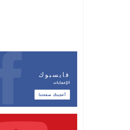
فايسبوك
الإعجابات
أعجبتك صفحتنا