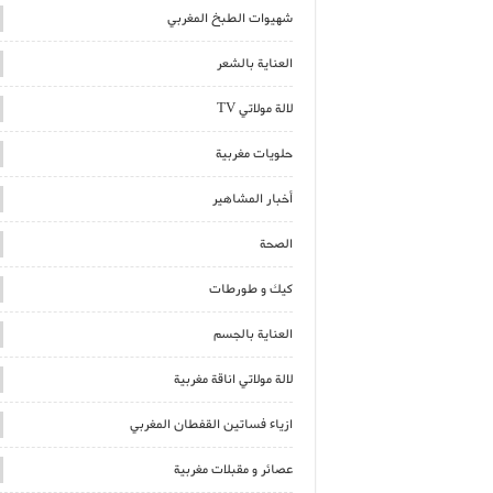
شهيوات الطبخ المغربي
العناية بالشعر
لالة مولاتي TV
حلويات مغربية
أخبار المشاهير
الصحة
كيك و طورطات
العناية بالجسم
لالة مولاتي اناقة مغربية
ازياء فساتين القفطان المغربي
عصائر و مقبلات مغربية