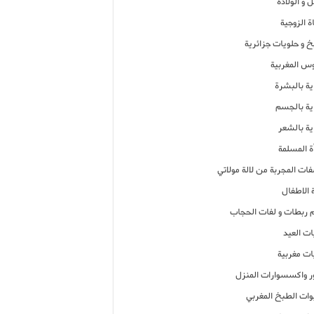
 و الولادة
ة الزوجية
خ و حلويات جزائرية
وس المغربية
ية بالبشرة
اية بالجسم
ية بالشعر
ة المسلمة
فات المجربة من لالة مولاتي
 الاطفال
م ربطات و لفات الحجاب
ات العيد
ات مغربية
ر واكسسوارات المنزل
ات الطبخ المغربي