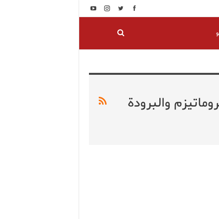
و
ماتيزم والبرودة