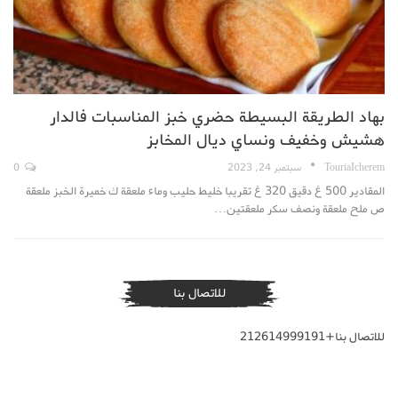
بهاد الطريقة البسيطة حضري خبز المناسبات فالدار
هشيش وخفيف ونساي ديال المخابز
TouriaIcherem
سبتمبر 24, 2023
0
المقادير 500 غ دقيق 320 غ تقريبا خليط حليب وماء ملعقة ك خميرة الخبز ملعقة
ص ملح ملعقة ونصف سكر ملعقتين…
للاتصال بنا
للاتصال بنا+212614999191