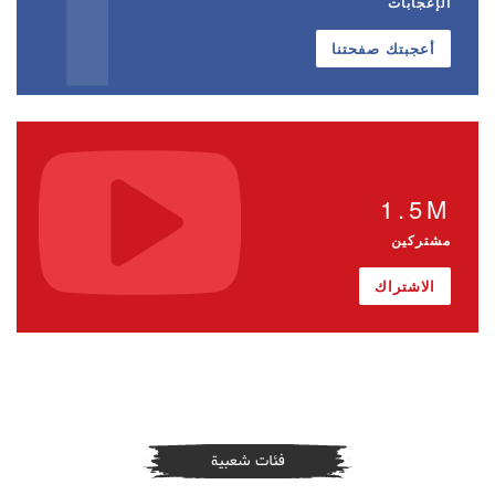
الإعجابات
أعجبتك صفحتنا
1.5M
مشتركين
الاشتراك
فئات شعبية