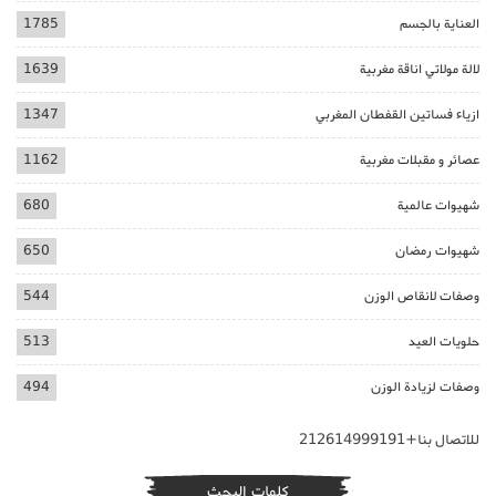
العناية بالجسم
1785
لالة مولاتي اناقة مغربية
1639
ازياء فساتين القفطان المغربي
1347
عصائر و مقبلات مغربية
1162
شهيوات عالمية
680
شهيوات رمضان
650
وصفات لانقاص الوزن
544
حلويات العيد
513
وصفات لزيادة الوزن
494
للاتصال بنا+212614999191
كلمات البحث