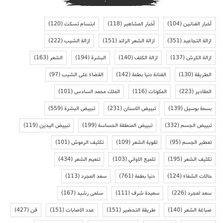
أخبار الفنانين
(104)
أخبار المشاهير
(118)
ابتسام تسكت
(120)
ازالة التجاعيد
(351)
ازالة الشعر الزائد
(151)
ازالة الشيب
(222)
ازالة الكرش
(137)
ازالة الكلف
(140)
البشرة
(194)
الشعر
(163)
الطريقة
(130)
الفنانة دنيا بطمة
(142)
القضاء على الشيب
(97)
المقادير
(223)
المكونات
(116)
الملك محمد السادس
(101)
بسمة بوسيل
(139)
تبييض الاسنان
(231)
تبييض البشرة
(559)
تبييض الجسم
(332)
تبييض المنطقة الحساسة
(199)
تبييض اليدين
(119)
تعطير الجسم
(95)
تقوية الشعر
(109)
تكثيف الرموش
(101)
تكثيف الشعر
(195)
تلميع الاواني
(103)
تنعيم الشعر
(434)
حالات الشفاء
(124)
دنيا بطمة
(761)
سعد المجرد
(113)
سعد لمجرد
(226)
سعيدة شرف
(111)
سلمى رشيد
(167)
صباغة الشعر
(140)
طريقة التحضير
(151)
عدد الاصابات
(151)
فن
(427)