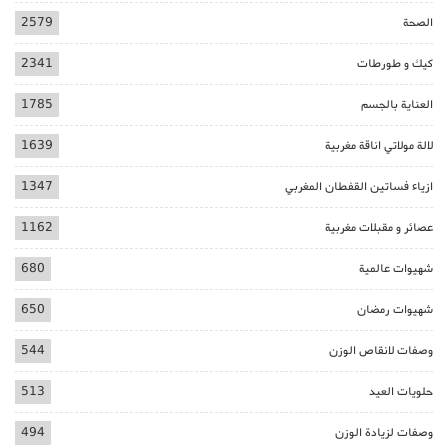
الصحة
2579
كيك و طورطات
2341
العناية بالجسم
1785
لالة مولاتي اناقة مغربية
1639
ازياء فساتين القفطان المغربي
1347
عصائر و مقبلات مغربية
1162
شهيوات عالمية
680
شهيوات رمضان
650
وصفات لانقاص الوزن
544
حلويات العيد
513
وصفات لزيادة الوزن
494