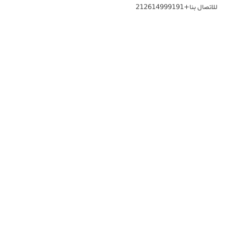
للاتصال بنا+212614999191