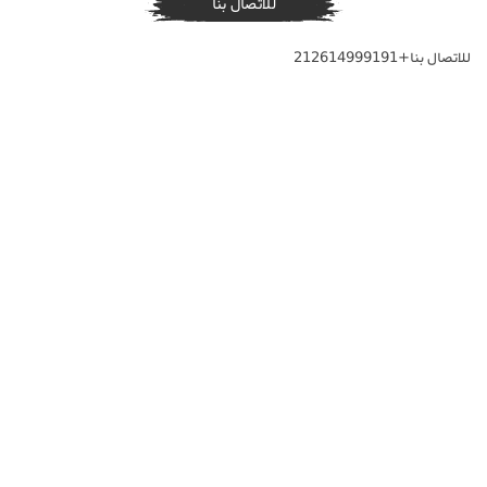
للاتصال بنا
للاتصال بنا+212614999191