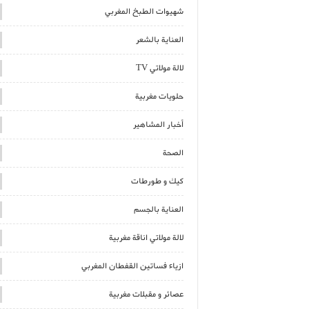
شهيوات الطبخ المغربي
العناية بالشعر
لالة مولاتي TV
حلويات مغربية
أخبار المشاهير
الصحة
كيك و طورطات
العناية بالجسم
لالة مولاتي اناقة مغربية
ازياء فساتين القفطان المغربي
عصائر و مقبلات مغربية