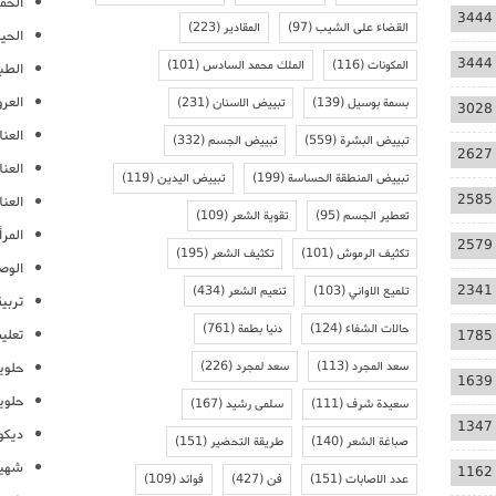
الحمل
3444
القضاء على الشيب
(97)
المقادير
(223)
الحيا
3444
المكونات
(116)
الملك محمد السادس
(101)
الطب
العر
بسمة بوسيل
(139)
تبييض الاسنان
(231)
3028
العنا
تبييض البشرة
(559)
تبييض الجسم
(332)
2627
العن
تبييض المنطقة الحساسة
(199)
تبييض اليدين
(119)
2585
العنا
تعطير الجسم
(95)
تقوية الشعر
(109)
المرأ
2579
تكثيف الرموش
(101)
تكثيف الشعر
(195)
الوص
2341
تلميع الاواني
(103)
تنعيم الشعر
(434)
تربية
حالات الشفاء
(124)
دنيا بطمة
(761)
تعلي
1785
سعد المجرد
(113)
سعد لمجرد
(226)
حلوي
1639
حلوي
سعيدة شرف
(111)
سلمى رشيد
(167)
1347
ديكو
صباغة الشعر
(140)
طريقة التحضير
(151)
شهيو
1162
عدد الاصابات
(151)
فن
(427)
فوائد
(109)