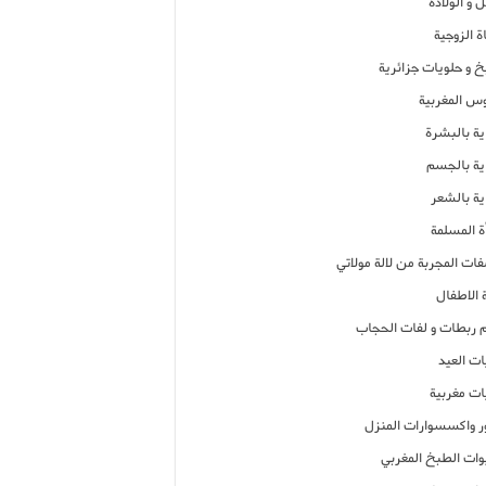
 و الولادة
ة الزوجية
خ و حلويات جزائرية
وس المغربية
ية بالبشرة
اية بالجسم
ية بالشعر
ة المسلمة
فات المجربة من لالة مولاتي
 الاطفال
م ربطات و لفات الحجاب
ات العيد
ات مغربية
ر واكسسوارات المنزل
ات الطبخ المغربي