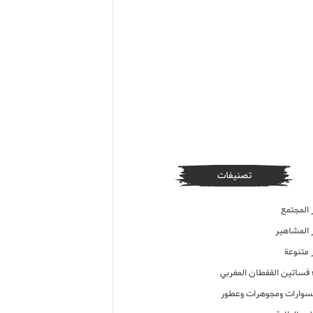
تصنيفات
 المجتمع
ر المشاهير
 متنوعة
ء فساتين القفطان المغربي
وارات ومجوهرات وعطور