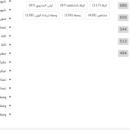
شهيو
680
كيكة
(117)
كيكة بالشكلاط
(97)
ليلى الحديوي
(97)
شهيو
مشاهير
(428)
وصفة
(156)
وصفة لزيادة الوزن
(138)
650
صور 
عصائ
544
لالة م
513
لالة 
494
مطبخ
مكيا
ميكرو
نصائ
نصائ
وصفا
وصفا
وصفا