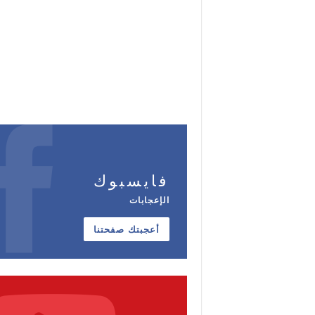
فايسبوك
الإعجابات
أعجبتك صفحتنا