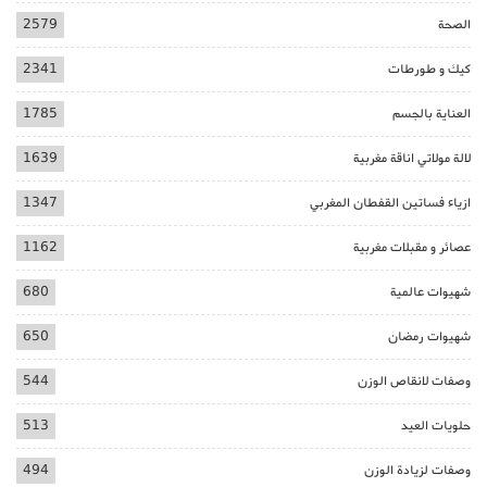
الصحة
2579
كيك و طورطات
2341
العناية بالجسم
1785
لالة مولاتي اناقة مغربية
1639
ازياء فساتين القفطان المغربي
1347
عصائر و مقبلات مغربية
1162
شهيوات عالمية
680
شهيوات رمضان
650
وصفات لانقاص الوزن
544
حلويات العيد
513
وصفات لزيادة الوزن
494