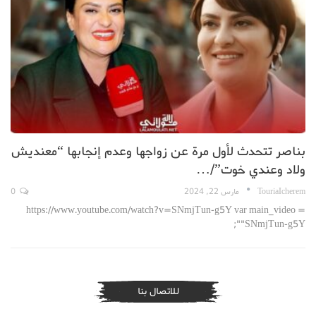
بناصر تتحدث لأول مرة عن زواجها وعدم إنجابها “معنديش
ولاد وعندي خوت”/…
TouriaIcherem
مارس 22, 2024
0
https://www.youtube.com/watch?v=SNmjTun-g5Y var main_video =
"SNmjTun-g5Y";
للاتصال بنا