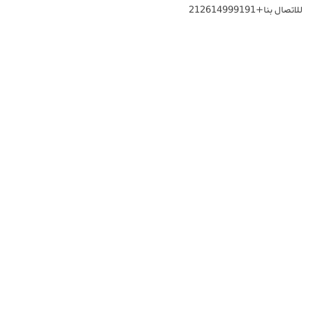
للاتصال بنا+212614999191