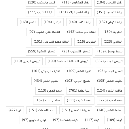
أخبار الفنانين
(104)
أخبار المشاهير
(118)
ابتسام تسكت
(120)
ازالة التجاعيد
(351)
ازالة الشعر الزائد
(151)
ازالة الشيب
(222)
ازالة الكرش
(137)
ازالة الكلف
(140)
البشرة
(194)
الشعر
(163)
الطريقة
(130)
الفنانة دنيا بطمة
(142)
القضاء على الشيب
(97)
المقادير
(223)
المكونات
(116)
الملك محمد السادس
(101)
بسمة بوسيل
(139)
تبييض الاسنان
(231)
تبييض البشرة
(559)
تبييض الجسم
(332)
تبييض المنطقة الحساسة
(199)
تبييض اليدين
(119)
تعطير الجسم
(95)
تقوية الشعر
(109)
تكثيف الرموش
(101)
تكثيف الشعر
(195)
تلميع الاواني
(103)
تنعيم الشعر
(434)
حالات الشفاء
(124)
دنيا بطمة
(761)
سعد المجرد
(113)
سعد لمجرد
(226)
سعيدة شرف
(111)
سلمى رشيد
(167)
صباغة الشعر
(140)
طريقة التحضير
(151)
عدد الاصابات
(151)
فن
(427)
فوائد
(109)
كيكة
(117)
كيكة بالشكلاط
(97)
ليلى الحديوي
(97)