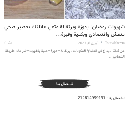
شهيوات رمضان: بموزة وبرتقالة متعي عائلتك بعصير صحي
منعش واقتصادي وبكمية وفيرة…
TouriaIcherem
أبريل 8, 2023
0
من قناة الابداع في الطبخ/ المكونات : برتقالة+موزة+علبة ياغورت+لتر ماء. طريقة
التحضير:…
للاتصال بنا
للاتصال بنا+212614999191