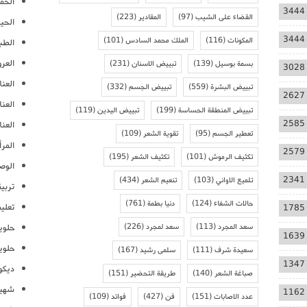
الحمل
3444
القضاء على الشيب
(97)
المقادير
(223)
الحيا
3444
المكونات
(116)
الملك محمد السادس
(101)
الطب
العر
بسمة بوسيل
(139)
تبييض الاسنان
(231)
3028
العنا
تبييض البشرة
(559)
تبييض الجسم
(332)
2627
العن
تبييض المنطقة الحساسة
(199)
تبييض اليدين
(119)
2585
العنا
تعطير الجسم
(95)
تقوية الشعر
(109)
المرأ
2579
تكثيف الرموش
(101)
تكثيف الشعر
(195)
الوص
2341
تلميع الاواني
(103)
تنعيم الشعر
(434)
تربية
حالات الشفاء
(124)
دنيا بطمة
(761)
تعلي
1785
سعد المجرد
(113)
سعد لمجرد
(226)
حلوي
1639
حلوي
سعيدة شرف
(111)
سلمى رشيد
(167)
1347
ديكو
صباغة الشعر
(140)
طريقة التحضير
(151)
شهيو
1162
عدد الاصابات
(151)
فن
(427)
فوائد
(109)