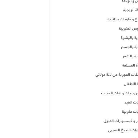
 و الولادة
ة الزوجية
خ و حلويات جزائرية
وس المغربية
ية بالبشرة
اية بالجسم
ية بالشعر
ة المسلمة
فات المجربة من لالة مولاتي
 الاطفال
م ربطات و لفات الحجاب
ات العيد
ات مغربية
ر واكسسوارات المنزل
ات الطبخ المغربي