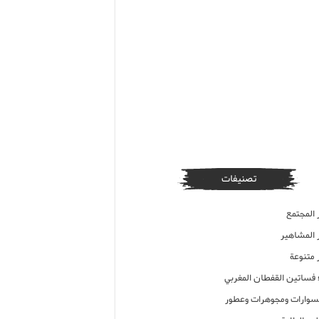
تصنيفات
 المجتمع
ر المشاهير
 متنوعة
ء فساتين القفطان المغربي
وارات ومجوهرات وعطور