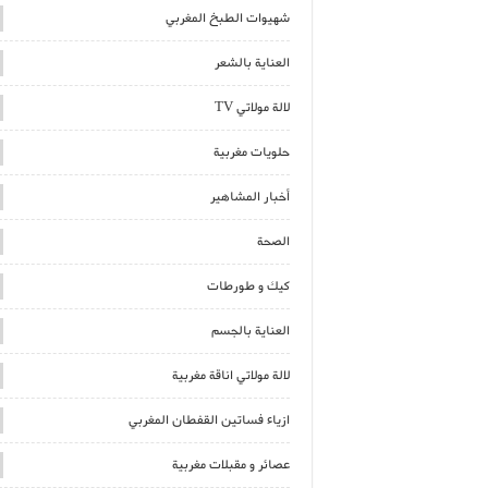
شهيوات الطبخ المغربي
العناية بالشعر
لالة مولاتي TV
حلويات مغربية
أخبار المشاهير
الصحة
كيك و طورطات
العناية بالجسم
لالة مولاتي اناقة مغربية
ازياء فساتين القفطان المغربي
عصائر و مقبلات مغربية