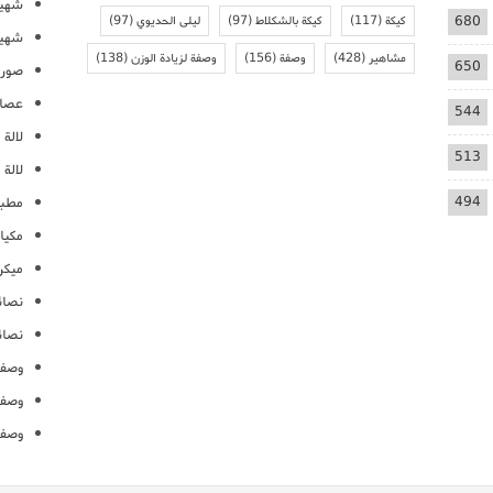
شهيو
680
كيكة
(117)
كيكة بالشكلاط
(97)
ليلى الحديوي
(97)
شهيو
مشاهير
(428)
وصفة
(156)
وصفة لزيادة الوزن
(138)
650
صور 
عصائ
544
لالة م
513
لالة 
494
مطبخ
مكيا
ميكرو
نصائ
نصائ
وصفا
وصفا
وصفا