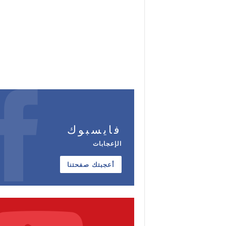
فايسبوك
الإعجابات
أعجبتك صفحتنا