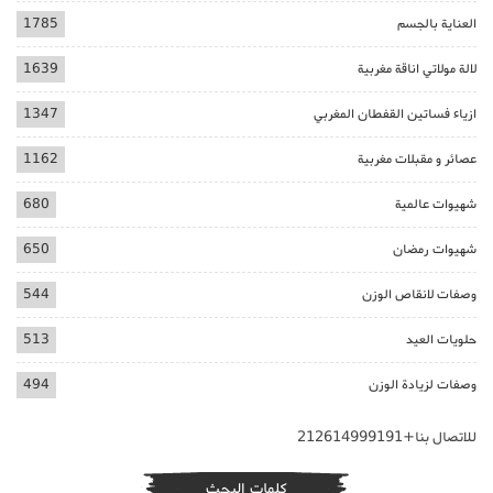
العناية بالجسم
1785
لالة مولاتي اناقة مغربية
1639
ازياء فساتين القفطان المغربي
1347
عصائر و مقبلات مغربية
1162
شهيوات عالمية
680
شهيوات رمضان
650
وصفات لانقاص الوزن
544
حلويات العيد
513
وصفات لزيادة الوزن
494
للاتصال بنا+212614999191
كلمات البحث