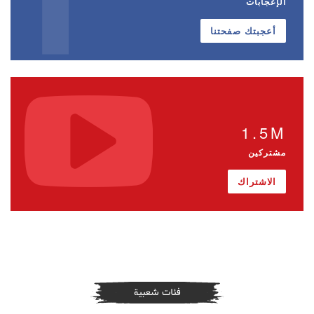
الإعجابات
أعجبتك صفحتنا
1.5M
مشتركين
الاشتراك
فئات شعبية