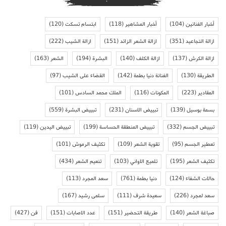
أخبار الفنانين
(104)
أخبار المشاهير
(118)
ابتسام تسكت
(120)
ازالة التجاعيد
(351)
ازالة الشعر الزائد
(151)
ازالة الشيب
(222)
ازالة الكرش
(137)
ازالة الكلف
(140)
البشرة
(194)
الشعر
(163)
الطريقة
(130)
الفنانة دنيا بطمة
(142)
القضاء على الشيب
(97)
المقادير
(223)
المكونات
(116)
الملك محمد السادس
(101)
بسمة بوسيل
(139)
تبييض الاسنان
(231)
تبييض البشرة
(559)
تبييض الجسم
(332)
تبييض المنطقة الحساسة
(199)
تبييض اليدين
(119)
تعطير الجسم
(95)
تقوية الشعر
(109)
تكثيف الرموش
(101)
تكثيف الشعر
(195)
تلميع الاواني
(103)
تنعيم الشعر
(434)
حالات الشفاء
(124)
دنيا بطمة
(761)
سعد المجرد
(113)
سعد لمجرد
(226)
سعيدة شرف
(111)
سلمى رشيد
(167)
صباغة الشعر
(140)
طريقة التحضير
(151)
عدد الاصابات
(151)
فن
(427)