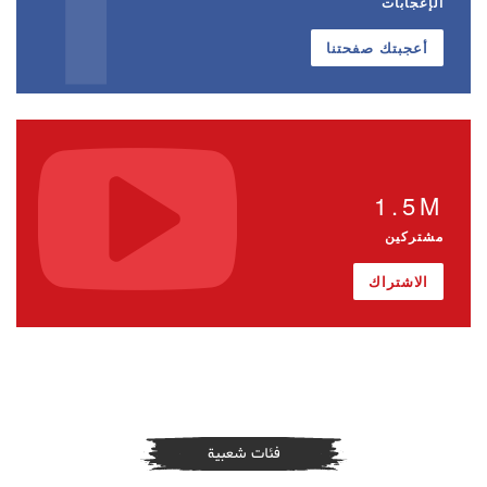
الإعجابات
أعجبتك صفحتنا
1.5M
مشتركين
الاشتراك
فئات شعبية