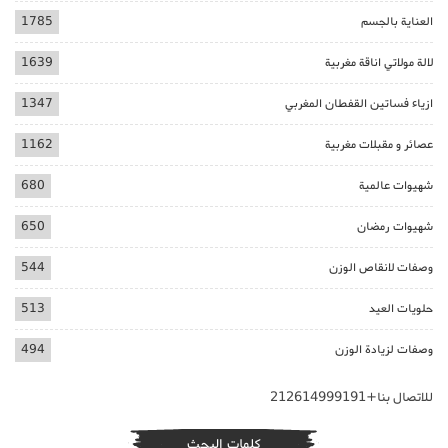
العناية بالجسم
1785
لالة مولاتي اناقة مغربية
1639
ازياء فساتين القفطان المغربي
1347
عصائر و مقبلات مغربية
1162
شهيوات عالمية
680
شهيوات رمضان
650
وصفات لانقاص الوزن
544
حلويات العيد
513
وصفات لزيادة الوزن
494
للاتصال بنا+212614999191
كلمات البحث