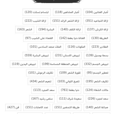
أخبار الفنانين
(104)
أخبار المشاهير
(118)
ابتسام تسكت
(120)
ازالة التجاعيد
(351)
ازالة الشعر الزائد
(151)
ازالة الشيب
(222)
ازالة الكرش
(137)
ازالة الكلف
(140)
البشرة
(194)
الشعر
(163)
الطريقة
(130)
الفنانة دنيا بطمة
(142)
القضاء على الشيب
(97)
المقادير
(223)
المكونات
(116)
الملك محمد السادس
(101)
بسمة بوسيل
(139)
تبييض الاسنان
(231)
تبييض البشرة
(559)
تبييض الجسم
(332)
تبييض المنطقة الحساسة
(199)
تبييض اليدين
(119)
تعطير الجسم
(95)
تقوية الشعر
(109)
تكثيف الرموش
(101)
تكثيف الشعر
(195)
تلميع الاواني
(103)
تنعيم الشعر
(434)
حالات الشفاء
(124)
دنيا بطمة
(761)
سعد المجرد
(113)
سعد لمجرد
(226)
سعيدة شرف
(111)
سلمى رشيد
(167)
صباغة الشعر
(140)
طريقة التحضير
(151)
عدد الاصابات
(151)
فن
(427)