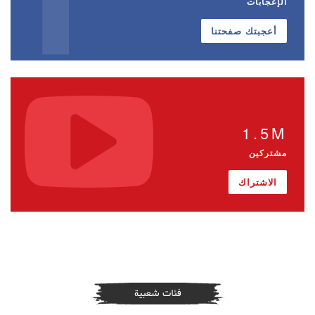
الإعجابات
أعجبتك صفحتنا
1.5M
مشتركين
الاشتراك
فئات شعبية