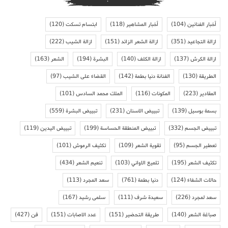
أخبار الفنانين
(104)
أخبار المشاهير
(118)
ابتسام تسكت
(120)
ازالة التجاعيد
(351)
ازالة الشعر الزائد
(151)
ازالة الشيب
(222)
ازالة الكرش
(137)
ازالة الكلف
(140)
البشرة
(194)
الشعر
(163)
الطريقة
(130)
الفنانة دنيا بطمة
(142)
القضاء على الشيب
(97)
المقادير
(223)
المكونات
(116)
الملك محمد السادس
(101)
بسمة بوسيل
(139)
تبييض الاسنان
(231)
تبييض البشرة
(559)
تبييض الجسم
(332)
تبييض المنطقة الحساسة
(199)
تبييض اليدين
(119)
تعطير الجسم
(95)
تقوية الشعر
(109)
تكثيف الرموش
(101)
تكثيف الشعر
(195)
تلميع الاواني
(103)
تنعيم الشعر
(434)
حالات الشفاء
(124)
دنيا بطمة
(761)
سعد المجرد
(113)
سعد لمجرد
(226)
سعيدة شرف
(111)
سلمى رشيد
(167)
صباغة الشعر
(140)
طريقة التحضير
(151)
عدد الاصابات
(151)
فن
(427)