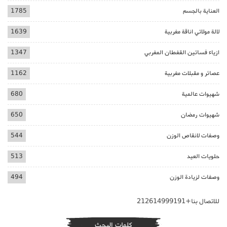
العناية بالجسم
1785
لالة مولاتي اناقة مغربية
1639
ازياء فساتين القفطان المغربي
1347
عصائر و مقبلات مغربية
1162
شهيوات عالمية
680
شهيوات رمضان
650
وصفات لانقاص الوزن
544
حلويات العيد
513
وصفات لزيادة الوزن
494
للاتصال بنا+212614999191
كلمات البحث