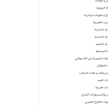
 و الولادة
ة الزوجية
خ و حلويات جزائرية
وس المغربية
ية بالبشرة
اية بالجسم
ية بالشعر
ة المسلمة
فات المجربة من لالة مولاتي
 الاطفال
م ربطات و لفات الحجاب
ات العيد
ات مغربية
ر واكسسوارات المنزل
ات الطبخ المغربي