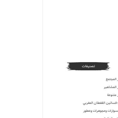
تصنيفات
 المجتمع
ر المشاهير
 متنوعة
ء فساتين القفطان المغربي
وارات ومجوهرات وعطور