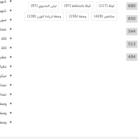
شهيو
680
كيكة
(117)
كيكة بالشكلاط
(97)
ليلى الحديوي
(97)
شهيو
مشاهير
(428)
وصفة
(156)
وصفة لزيادة الوزن
(138)
650
صور 
عصائ
544
لالة م
513
لالة 
494
مطبخ
مكيا
ميكرو
نصائ
نصائ
وصفا
وصفا
وصفا