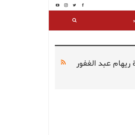
و
ريهام عبد الغفور