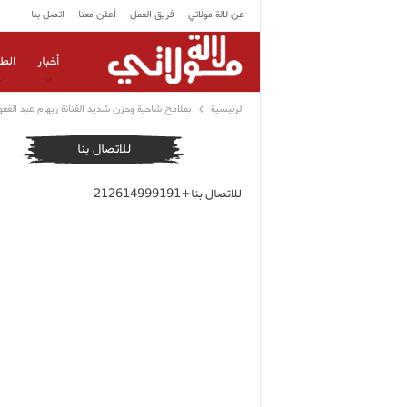
عن لالة مولاتي
فريق العمل
أعلن معنا
اتصل بنا
أخبار
الط
الرئيسية
بملامح شاحبة وحزن شديد الفنانة ريهام عبد الغفو
للاتصال بنا
للاتصال بنا+212614999191