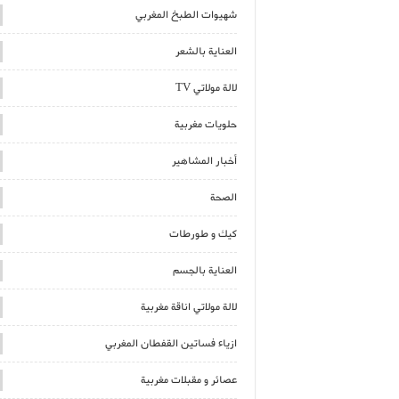
شهيوات الطبخ المغربي
العناية بالشعر
لالة مولاتي TV
حلويات مغربية
أخبار المشاهير
الصحة
كيك و طورطات
العناية بالجسم
لالة مولاتي اناقة مغربية
ازياء فساتين القفطان المغربي
عصائر و مقبلات مغربية