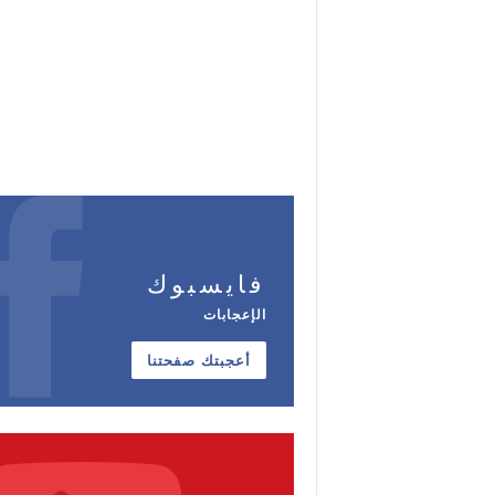
فايسبوك
الإعجابات
أعجبتك صفحتنا