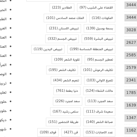
الحمل
3444
القضاء على الشيب
(97)
المقادير
(223)
الحيا
3444
المكونات
(116)
الملك محمد السادس
(101)
الطب
العر
بسمة بوسيل
(139)
تبييض الاسنان
(231)
3028
العنا
تبييض البشرة
(559)
تبييض الجسم
(332)
2627
العن
تبييض المنطقة الحساسة
(199)
تبييض اليدين
(119)
2585
العنا
تعطير الجسم
(95)
تقوية الشعر
(109)
المرأ
2579
تكثيف الرموش
(101)
تكثيف الشعر
(195)
الوص
2341
تلميع الاواني
(103)
تنعيم الشعر
(434)
تربية
حالات الشفاء
(124)
دنيا بطمة
(761)
تعلي
1785
سعد المجرد
(113)
سعد لمجرد
(226)
حلوي
1639
حلوي
سعيدة شرف
(111)
سلمى رشيد
(167)
1347
ديكو
صباغة الشعر
(140)
طريقة التحضير
(151)
شهيو
1162
عدد الاصابات
(151)
فن
(427)
فوائد
(109)