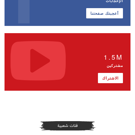
الإعجابات
أعجبتك صفحتنا
1.5M
مشتركين
الاشتراك
فئات شعبية