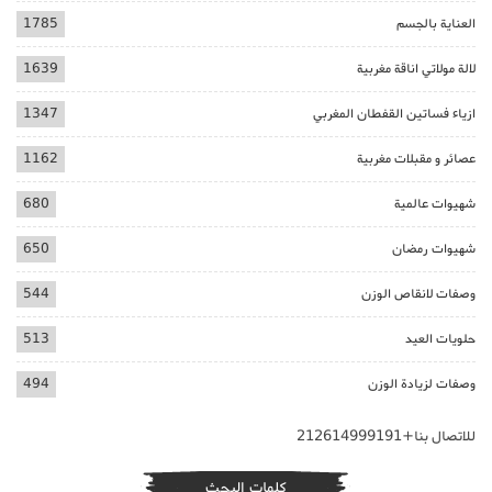
العناية بالجسم
1785
لالة مولاتي اناقة مغربية
1639
ازياء فساتين القفطان المغربي
1347
عصائر و مقبلات مغربية
1162
شهيوات عالمية
680
شهيوات رمضان
650
وصفات لانقاص الوزن
544
حلويات العيد
513
وصفات لزيادة الوزن
494
للاتصال بنا+212614999191
كلمات البحث