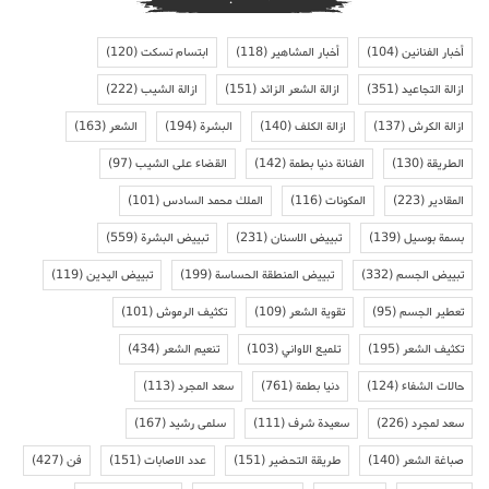
أخبار الفنانين
(104)
أخبار المشاهير
(118)
ابتسام تسكت
(120)
ازالة التجاعيد
(351)
ازالة الشعر الزائد
(151)
ازالة الشيب
(222)
ازالة الكرش
(137)
ازالة الكلف
(140)
البشرة
(194)
الشعر
(163)
الطريقة
(130)
الفنانة دنيا بطمة
(142)
القضاء على الشيب
(97)
المقادير
(223)
المكونات
(116)
الملك محمد السادس
(101)
بسمة بوسيل
(139)
تبييض الاسنان
(231)
تبييض البشرة
(559)
تبييض الجسم
(332)
تبييض المنطقة الحساسة
(199)
تبييض اليدين
(119)
تعطير الجسم
(95)
تقوية الشعر
(109)
تكثيف الرموش
(101)
تكثيف الشعر
(195)
تلميع الاواني
(103)
تنعيم الشعر
(434)
حالات الشفاء
(124)
دنيا بطمة
(761)
سعد المجرد
(113)
سعد لمجرد
(226)
سعيدة شرف
(111)
سلمى رشيد
(167)
صباغة الشعر
(140)
طريقة التحضير
(151)
عدد الاصابات
(151)
فن
(427)