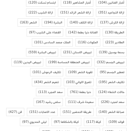
أخبار الفنانين
(104)
أخبار المشاهير
(118)
ابتسام تسكت
(120)
ازالة التجاعيد
(351)
ازالة الشعر الزائد
(151)
ازالة الشيب
(222)
ازالة الكرش
(137)
ازالة الكلف
(140)
البشرة
(194)
الشعر
(163)
الطريقة
(130)
الفنانة دنيا بطمة
(142)
القضاء على الشيب
(97)
المقادير
(223)
المكونات
(116)
الملك محمد السادس
(101)
بسمة بوسيل
(139)
تبييض الاسنان
(231)
تبييض البشرة
(559)
تبييض الجسم
(332)
تبييض المنطقة الحساسة
(199)
تبييض اليدين
(119)
تعطير الجسم
(95)
تقوية الشعر
(109)
تكثيف الرموش
(101)
تكثيف الشعر
(195)
تلميع الاواني
(103)
تنعيم الشعر
(434)
حالات الشفاء
(124)
دنيا بطمة
(761)
سعد المجرد
(113)
سعد لمجرد
(226)
سعيدة شرف
(111)
سلمى رشيد
(167)
صباغة الشعر
(140)
طريقة التحضير
(151)
عدد الاصابات
(151)
فن
(427)
فوائد
(109)
كيكة
(117)
كيكة بالشكلاط
(97)
ليلى الحديوي
(97)