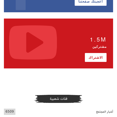
أعجبتك صفحتنا
1.5M
مشتركين
الاشتراك
فئات شعبية
أخبار المجتمع
6509