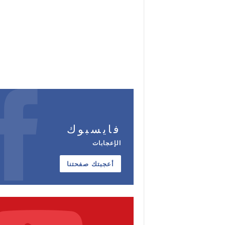
فايسبوك
الإعجابات
أعجبتك صفحتنا