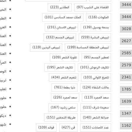
الحمل
3444
القضاء على الشيب
(97)
المقادير
(223)
الحيا
3444
المكونات
(116)
الملك محمد السادس
(101)
الطب
العر
بسمة بوسيل
(139)
تبييض الاسنان
(231)
3028
العنا
تبييض البشرة
(559)
تبييض الجسم
(332)
2627
العن
تبييض المنطقة الحساسة
(199)
تبييض اليدين
(119)
2585
العنا
تعطير الجسم
(95)
تقوية الشعر
(109)
المرأ
2579
تكثيف الرموش
(101)
تكثيف الشعر
(195)
الوص
2341
تلميع الاواني
(103)
تنعيم الشعر
(434)
تربية
حالات الشفاء
(124)
دنيا بطمة
(761)
تعلي
1785
سعد المجرد
(113)
سعد لمجرد
(226)
حلوي
1639
حلوي
سعيدة شرف
(111)
سلمى رشيد
(167)
1347
ديكو
صباغة الشعر
(140)
طريقة التحضير
(151)
شهيو
1162
عدد الاصابات
(151)
فن
(427)
فوائد
(109)