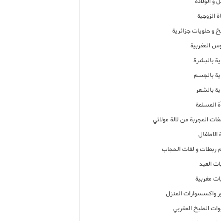
 و الولادة
ة الزوجية
خ و حلويات جزائرية
وس المغربية
ية بالبشرة
اية بالجسم
ية بالشعر
ة المسلمة
فات المجربة من لالة مولاتي
 الاطفال
م ربطات و لفات الحجاب
ات العيد
ات مغربية
ر واكسسوارات المنزل
ات الطبخ المغربي