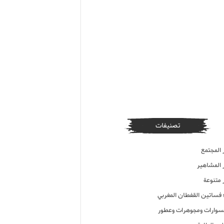
تصنيفات
 المجتمع
ر المشاهير
 متنوعة
ء فساتين القفطان المغربي
وارات ومجوهرات وعطور