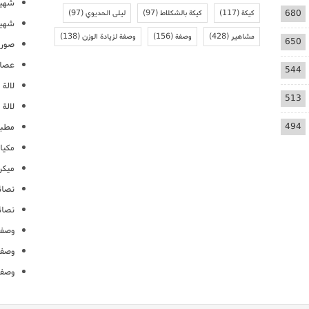
شهيو
680
كيكة
(117)
كيكة بالشكلاط
(97)
ليلى الحديوي
(97)
شهيو
مشاهير
(428)
وصفة
(156)
وصفة لزيادة الوزن
(138)
650
صور 
عصائ
544
لالة م
513
لالة 
494
مطبخ
مكيا
ميكرو
نصائ
نصائ
وصفا
وصفا
وصفا