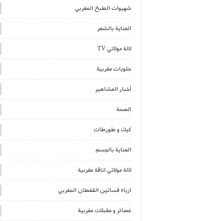
شهيوات الطبخ المغربي
العناية بالشعر
لالة مولاتي TV
حلويات مغربية
أخبار المشاهير
الصحة
كيك و طورطات
العناية بالجسم
لالة مولاتي اناقة مغربية
ازياء فساتين القفطان المغربي
عصائر و مقبلات مغربية