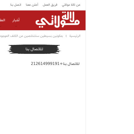
عن لالة مولاتي
فريق العمل
أعلن معنا
اتصل بنا
أخبار
الط
الرئيسية
بمكونين بسيطين ستتخلصين من الكلف الموجود ف
للاتصال بنا
للاتصال بنا+212614999191