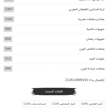
ازياء فساتين القفطان المغربي
1347
عصائر و مقبلات مغربية
1162
شهيوات عالمية
680
شهيوات رمضان
650
وصفات لانقاص الوزن
544
حلويات العيد
513
وصفات لزيادة الوزن
494
للاتصال بنا+212614999191
كلمات البحث
أخبار الفنانين
(104)
أخبار المشاهير
(118)
ابتسام تسكت
(120)