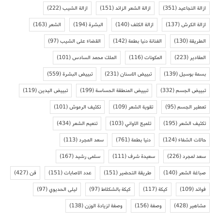
ازالة التجاعيد
(351)
ازالة الشعر الزائد
(151)
ازالة الشيب
(222)
ازالة الكرش
(137)
ازالة الكلف
(140)
البشرة
(194)
الشعر
(163)
الطريقة
(130)
الفنانة دنيا بطمة
(142)
القضاء على الشيب
(97)
المقادير
(223)
المكونات
(116)
الملك محمد السادس
(101)
بسمة بوسيل
(139)
تبييض الاسنان
(231)
تبييض البشرة
(559)
تبييض الجسم
(332)
تبييض المنطقة الحساسة
(199)
تبييض اليدين
(119)
تعطير الجسم
(95)
تقوية الشعر
(109)
تكثيف الرموش
(101)
تكثيف الشعر
(195)
تلميع الاواني
(103)
تنعيم الشعر
(434)
حالات الشفاء
(124)
دنيا بطمة
(761)
سعد المجرد
(113)
سعد لمجرد
(226)
سعيدة شرف
(111)
سلمى رشيد
(167)
صباغة الشعر
(140)
طريقة التحضير
(151)
عدد الاصابات
(151)
فن
(427)
فوائد
(109)
كيكة
(117)
كيكة بالشكلاط
(97)
ليلى الحديوي
(97)
مشاهير
(428)
وصفة
(156)
وصفة لزيادة الوزن
(138)