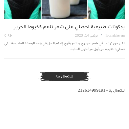
بمكونات طبيعية احصلي على شعر ناعم كخيوط الحرير
TouriaIcherem
نوفمبر 14, 2023
0
لكل من ترغب في شعر حريري وناعم وقوي إليكم الحل في هذه الوصفة الطبيعية التي
تعطي النتيجة من أول مرة دون الحاجة…
للاتصال بنا
للاتصال بنا+212614999191