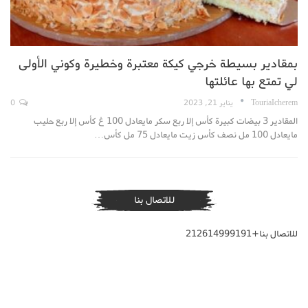
بمقادير بسيطة خرجي كيكة معتبرة وخطيرة وكوني الأولى
لي تمتع بها عائلتها
TouriaIcherem
يناير 21, 2023
0
المقادير 3 بيضات كبيرة كأس إلا ربع سكر مايعادل 100 غ كأس إلا ربع حليب
مايعادل 100 مل نصف كأس زيت مايعادل 75 مل كأس…
للاتصال بنا
للاتصال بنا+212614999191