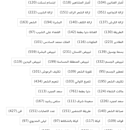
أخبار الفنانين
(104)
أخبار المشاهير
(118)
ابتسام تسكت
(120)
ازالة التجاعيد
(351)
ازالة الشعر الزائد
(151)
ازالة الشيب
(222)
ازالة الكرش
(137)
ازالة الكلف
(140)
البشرة
(194)
الشعر
(163)
الطريقة
(130)
الفنانة دنيا بطمة
(142)
القضاء على الشيب
(97)
المقادير
(223)
المكونات
(116)
الملك محمد السادس
(101)
بسمة بوسيل
(139)
تبييض الاسنان
(231)
تبييض البشرة
(559)
تبييض الجسم
(332)
تبييض المنطقة الحساسة
(199)
تبييض اليدين
(119)
تعطير الجسم
(95)
تقوية الشعر
(109)
تكثيف الرموش
(101)
تكثيف الشعر
(195)
تلميع الاواني
(103)
تنعيم الشعر
(434)
حالات الشفاء
(124)
دنيا بطمة
(761)
سعد المجرد
(113)
سعد لمجرد
(226)
سعيدة شرف
(111)
سلمى رشيد
(167)
صباغة الشعر
(140)
طريقة التحضير
(151)
عدد الاصابات
(151)
فن
(427)
فوائد
(109)
كيكة
(117)
كيكة بالشكلاط
(97)
ليلى الحديوي
(97)