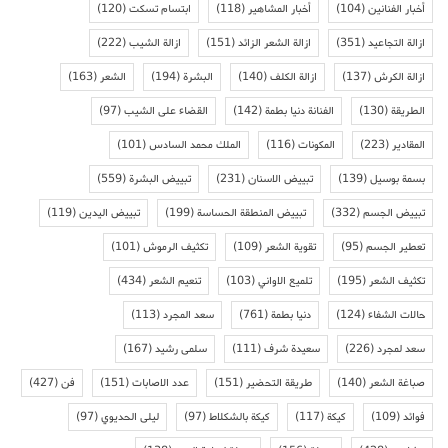
أخبار الفنانين
(104)
أخبار المشاهير
(118)
ابتسام تسكت
(120)
ازالة التجاعيد
(351)
ازالة الشعر الزائد
(151)
ازالة الشيب
(222)
ازالة الكرش
(137)
ازالة الكلف
(140)
البشرة
(194)
الشعر
(163)
الطريقة
(130)
الفنانة دنيا بطمة
(142)
القضاء على الشيب
(97)
المقادير
(223)
المكونات
(116)
الملك محمد السادس
(101)
بسمة بوسيل
(139)
تبييض الاسنان
(231)
تبييض البشرة
(559)
تبييض الجسم
(332)
تبييض المنطقة الحساسة
(199)
تبييض اليدين
(119)
تعطير الجسم
(95)
تقوية الشعر
(109)
تكثيف الرموش
(101)
تكثيف الشعر
(195)
تلميع الاواني
(103)
تنعيم الشعر
(434)
حالات الشفاء
(124)
دنيا بطمة
(761)
سعد المجرد
(113)
سعد لمجرد
(226)
سعيدة شرف
(111)
سلمى رشيد
(167)
صباغة الشعر
(140)
طريقة التحضير
(151)
عدد الاصابات
(151)
فن
(427)
فوائد
(109)
كيكة
(117)
كيكة بالشكلاط
(97)
ليلى الحديوي
(97)