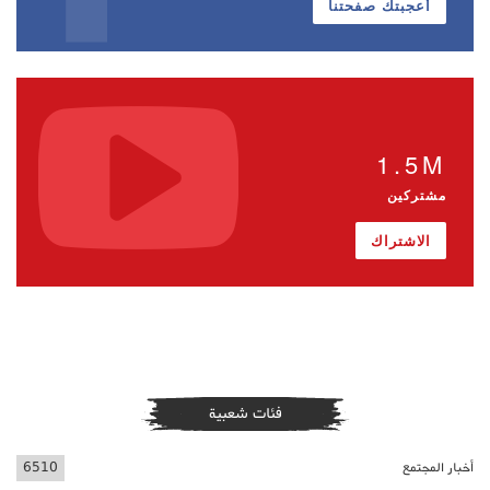
أعجبتك صفحتنا
1.5M
مشتركين
الاشتراك
فئات شعبية
أخبار المجتمع
6510