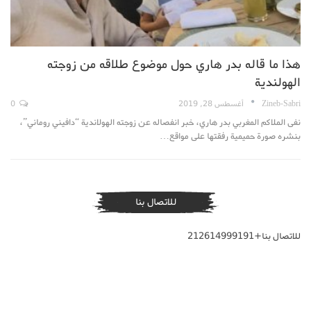
هذا ما قاله بدر هاري حول موضوع طلاقه من زوجته
الهولندية
Zineb-Sabri
أغسطس 28, 2019
0
نفى الملاكم المغربي بدر هاري، خبر انفصاله عن زوجته الهولاندية “دافيني روماني”،
بنشره صورة حميمية رفقتها على مواقع…
للاتصال بنا
للاتصال بنا+212614999191