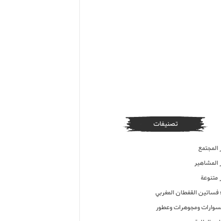
تصنيفات
 المجتمع
ر المشاهير
 متنوعة
ء فساتين القفطان المغربي
وارات ومجوهرات وعطور