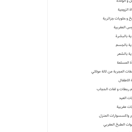
 و الولادة
ة الزوجية
خ و حلويات جزائرية
وس المغربية
ية بالبشرة
اية بالجسم
ية بالشعر
ة المسلمة
فات المجربة من لالة مولاتي
 الاطفال
م ربطات و لفات الحجاب
ات العيد
ات مغربية
ر واكسسوارات المنزل
ات الطبخ المغربي