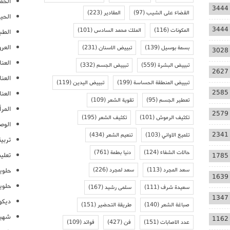
الحمل
3444
القضاء على الشيب
(97)
المقادير
(223)
الحيا
3444
المكونات
(116)
الملك محمد السادس
(101)
الطب
العر
بسمة بوسيل
(139)
تبييض الاسنان
(231)
3028
العنا
تبييض البشرة
(559)
تبييض الجسم
(332)
2627
العن
تبييض المنطقة الحساسة
(199)
تبييض اليدين
(119)
2585
العنا
تعطير الجسم
(95)
تقوية الشعر
(109)
المرأ
2579
تكثيف الرموش
(101)
تكثيف الشعر
(195)
الوص
2341
تلميع الاواني
(103)
تنعيم الشعر
(434)
تربية
حالات الشفاء
(124)
دنيا بطمة
(761)
تعلي
1785
سعد المجرد
(113)
سعد لمجرد
(226)
حلوي
1639
حلوي
سعيدة شرف
(111)
سلمى رشيد
(167)
1347
ديكو
صباغة الشعر
(140)
طريقة التحضير
(151)
شهيو
1162
عدد الاصابات
(151)
فن
(427)
فوائد
(109)