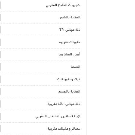
شهيوات الطبخ المغربي
العناية بالشعر
لالة مولاتي TV
حلويات مغربية
أخبار المشاهير
الصحة
كيك و طورطات
العناية بالجسم
لالة مولاتي اناقة مغربية
ازياء فساتين القفطان المغربي
عصائر و مقبلات مغربية