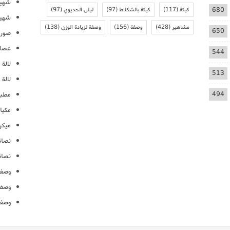
شهيو
680
كيكة
(117)
كيكة بالشكلاط
(97)
ليلى الحديوي
(97)
شهيو
مشاهير
(428)
وصفة
(156)
وصفة لزيادة الوزن
(138)
650
صور 
عصائ
544
لالة م
513
لالة 
494
مطبخ
مكيا
ميكرو
نصائ
نصائ
وصفا
وصفا
وصفا