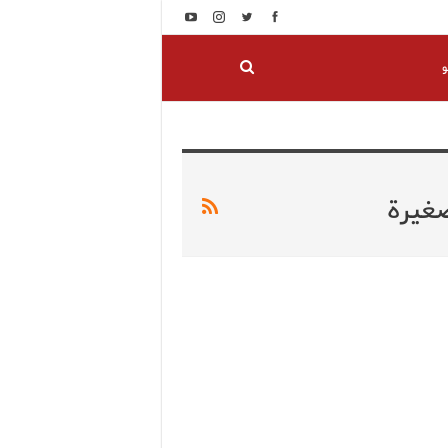
و
غيرة