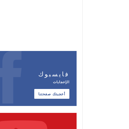
فايسبوك
الإعجابات
أعجبتك صفحتنا