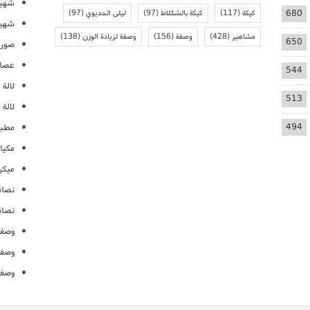
شهيو
680
كيكة
(117)
كيكة بالشكلاط
(97)
ليلى الحديوي
(97)
شهيو
مشاهير
(428)
وصفة
(156)
وصفة لزيادة الوزن
(138)
650
صور 
عصائ
544
لالة م
513
لالة 
494
مطبخ
مكيا
ميكرو
نصائ
نصائ
وصفا
وصفا
وصفا