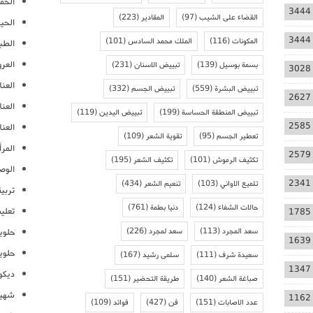
الحمل
3444
القضاء على الشيب
(97)
المقادير
(223)
الحيا
3444
المكونات
(116)
الملك محمد السادس
(101)
الطب
العر
بسمة بوسيل
(139)
تبييض الاسنان
(231)
3028
العنا
تبييض البشرة
(559)
تبييض الجسم
(332)
2627
العن
تبييض المنطقة الحساسة
(199)
تبييض اليدين
(119)
2585
العنا
تعطير الجسم
(95)
تقوية الشعر
(109)
المرأ
2579
تكثيف الرموش
(101)
تكثيف الشعر
(195)
الوص
2341
تلميع الاواني
(103)
تنعيم الشعر
(434)
تربية
حالات الشفاء
(124)
دنيا بطمة
(761)
تعلي
1785
سعد المجرد
(113)
سعد لمجرد
(226)
حلوي
1639
حلوي
سعيدة شرف
(111)
سلمى رشيد
(167)
1347
ديكو
صباغة الشعر
(140)
طريقة التحضير
(151)
شهيو
1162
عدد الاصابات
(151)
فن
(427)
فوائد
(109)