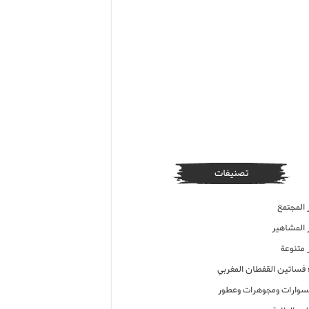
تصنيفات
 المجتمع
ر المشاهير
 متنوعة
ء فساتين القفطان المغربي
وارات ومجوهرات وعطور