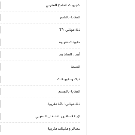
شهيوات الطبخ المغربي
العناية بالشعر
لالة مولاتي TV
حلويات مغربية
أخبار المشاهير
الصحة
كيك و طورطات
العناية بالجسم
لالة مولاتي اناقة مغربية
ازياء فساتين القفطان المغربي
عصائر و مقبلات مغربية