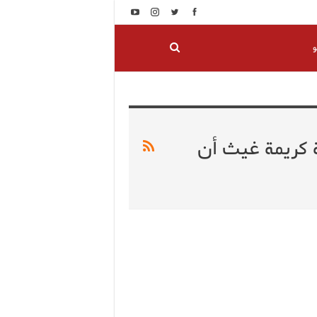
و
 كريمة غيث أن