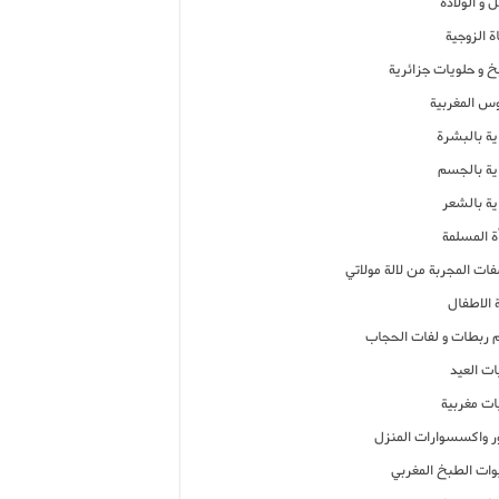
 و الولادة
ة الزوجية
خ و حلويات جزائرية
وس المغربية
ية بالبشرة
اية بالجسم
ية بالشعر
ة المسلمة
فات المجربة من لالة مولاتي
 الاطفال
م ربطات و لفات الحجاب
ات العيد
ات مغربية
ر واكسسوارات المنزل
ات الطبخ المغربي