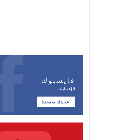
فايسبوك
الإعجابات
أعجبتك صفحتنا