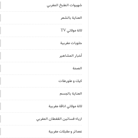
شهيوات الطبخ المغربي
العناية بالشعر
لالة مولاتي TV
حلويات مغربية
أخبار المشاهير
الصحة
كيك و طورطات
العناية بالجسم
لالة مولاتي اناقة مغربية
ازياء فساتين القفطان المغربي
عصائر و مقبلات مغربية