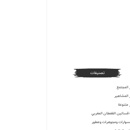
تصنيفات
 المجتمع
ر المشاهير
 متنوعة
ء فساتين القفطان المغربي
وارات ومجوهرات وعطور