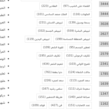
الحمل
3444
القضاء على الشيب
(97)
المقادير
(223)
الحيا
3444
المكونات
(116)
الملك محمد السادس
(101)
الطب
العر
بسمة بوسيل
(139)
تبييض الاسنان
(231)
3028
العنا
تبييض البشرة
(559)
تبييض الجسم
(332)
2627
العن
تبييض المنطقة الحساسة
(199)
تبييض اليدين
(119)
2585
العنا
تعطير الجسم
(95)
تقوية الشعر
(109)
المرأ
2579
تكثيف الرموش
(101)
تكثيف الشعر
(195)
الوص
2341
تلميع الاواني
(103)
تنعيم الشعر
(434)
تربية
حالات الشفاء
(124)
دنيا بطمة
(761)
تعلي
1785
سعد المجرد
(113)
سعد لمجرد
(226)
حلوي
1639
حلوي
سعيدة شرف
(111)
سلمى رشيد
(167)
1347
ديكو
صباغة الشعر
(140)
طريقة التحضير
(151)
شهيو
1162
عدد الاصابات
(151)
فن
(427)
فوائد
(109)