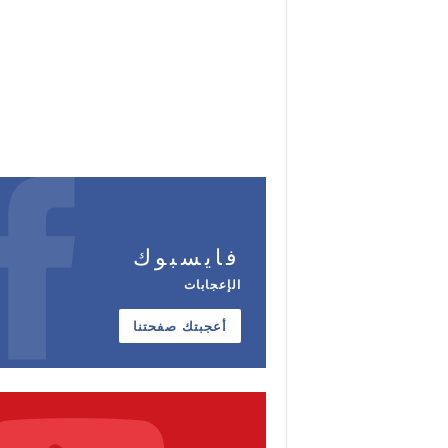
فايسبوك
الإعجابات
أعجبتك صفحتنا