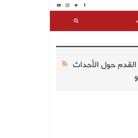
و
 القدم حول الأحداث
و