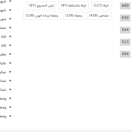
شهيو
680
كيكة
(117)
كيكة بالشكلاط
(97)
ليلى الحديوي
(97)
شهيو
مشاهير
(428)
وصفة
(156)
وصفة لزيادة الوزن
(138)
650
صور 
عصائ
544
لالة م
513
لالة 
494
مطبخ
مكيا
ميكرو
نصائ
نصائ
وصفا
وصفا
وصفا