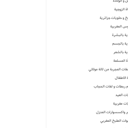
 و الولادة
ة الزوجية
خ و حلويات جزائرية
وس المغربية
ية بالبشرة
اية بالجسم
ية بالشعر
ة المسلمة
فات المجربة من لالة مولاتي
 الاطفال
م ربطات و لفات الحجاب
ات العيد
ات مغربية
ر واكسسوارات المنزل
ات الطبخ المغربي