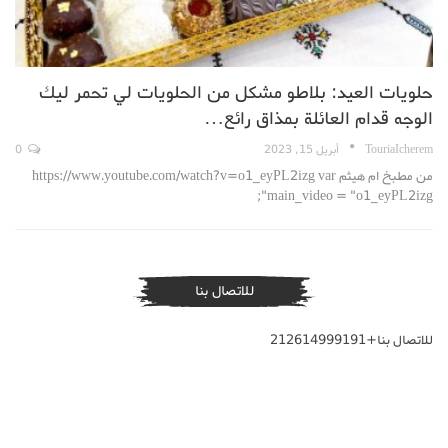
حلويات العيد: بلاطو مشكل من الحلويات لي تحمر ليك
الوجه قدام العائلة بمذاق رائع…
TouriaIcherem
أبريل 15, 2023
0
من مطبخ ام هيثم https://www.youtube.com/watch?v=o1_eyPL2izg var
main_video = "o1_eyPL2izg";
للاتصال بنا
للاتصال بنا+212614999191