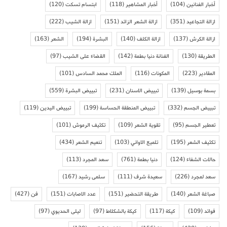
أخبار الفنانين
(104)
أخبار المشاهير
(118)
ابتسام تسكت
(120)
ازالة التجاعيد
(351)
ازالة الشعر الزائد
(151)
ازالة الشيب
(222)
ازالة الكرش
(137)
ازالة الكلف
(140)
البشرة
(194)
الشعر
(163)
الطريقة
(130)
الفنانة دنيا بطمة
(142)
القضاء على الشيب
(97)
المقادير
(223)
المكونات
(116)
الملك محمد السادس
(101)
بسمة بوسيل
(139)
تبييض الاسنان
(231)
تبييض البشرة
(559)
تبييض الجسم
(332)
تبييض المنطقة الحساسة
(199)
تبييض اليدين
(119)
تعطير الجسم
(95)
تقوية الشعر
(109)
تكثيف الرموش
(101)
تكثيف الشعر
(195)
تلميع الاواني
(103)
تنعيم الشعر
(434)
حالات الشفاء
(124)
دنيا بطمة
(761)
سعد المجرد
(113)
سعد لمجرد
(226)
سعيدة شرف
(111)
سلمى رشيد
(167)
صباغة الشعر
(140)
طريقة التحضير
(151)
عدد الاصابات
(151)
فن
(427)
فوائد
(109)
كيكة
(117)
كيكة بالشكلاط
(97)
ليلى الحديوي
(97)