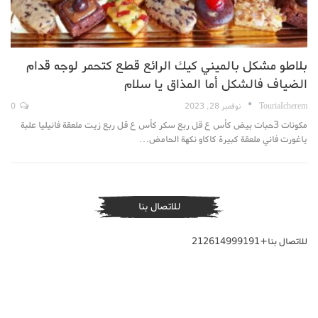
بلاطو مشكل بالميني كيك الرائع قطع كتحمر لوجه قدام
الضياف فالشكل أما المذاق يا سلام
TouriaIcherem
نوفمبر 28, 2023
0
مكونات 3حبات بيض كأس ع قل ربع سكر كأس ع قل ربع زيت ملعقة فانيليا علبة
ياغورت فاني ملعقة كبيرة كاكاو نكهة الحامض…
للاتصال بنا
للاتصال بنا+212614999191