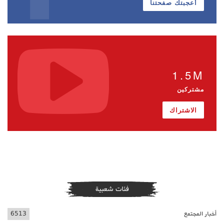
أعجبتك صفحتنا
1.5M
مشتركين
الاشتراك
فئات شعبية
أخبار المجتمع
6513