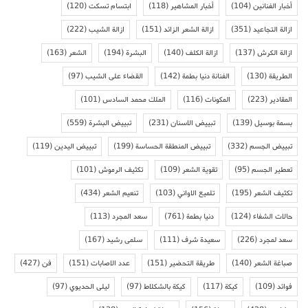
أخبار الفنانين
(104)
أخبار المشاهير
(118)
ابتسام تسكت
(120)
ازالة التجاعيد
(351)
ازالة الشعر الزائد
(151)
ازالة الشيب
(222)
ازالة الكرش
(137)
ازالة الكلف
(140)
البشرة
(194)
الشعر
(163)
الطريقة
(130)
الفنانة دنيا بطمة
(142)
القضاء على الشيب
(97)
المقادير
(223)
المكونات
(116)
الملك محمد السادس
(101)
بسمة بوسيل
(139)
تبييض الاسنان
(231)
تبييض البشرة
(559)
تبييض الجسم
(332)
تبييض المنطقة الحساسة
(199)
تبييض اليدين
(119)
تعطير الجسم
(95)
تقوية الشعر
(109)
تكثيف الرموش
(101)
تكثيف الشعر
(195)
تلميع الاواني
(103)
تنعيم الشعر
(434)
حالات الشفاء
(124)
دنيا بطمة
(761)
سعد المجرد
(113)
سعد لمجرد
(226)
سعيدة شرف
(111)
سلمى رشيد
(167)
صباغة الشعر
(140)
طريقة التحضير
(151)
عدد الاصابات
(151)
فن
(427)
فوائد
(109)
كيكة
(117)
كيكة بالشكلاط
(97)
ليلى الحديوي
(97)