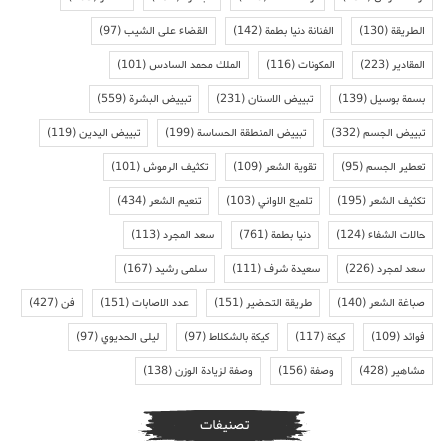
الطريقة
(130)
الفنانة دنيا بطمة
(142)
القضاء على الشيب
(97)
المقادير
(223)
المكونات
(116)
الملك محمد السادس
(101)
بسمة بوسيل
(139)
تبييض الاسنان
(231)
تبييض البشرة
(559)
تبييض الجسم
(332)
تبييض المنطقة الحساسة
(199)
تبييض اليدين
(119)
تعطير الجسم
(95)
تقوية الشعر
(109)
تكثيف الرموش
(101)
تكثيف الشعر
(195)
تلميع الاواني
(103)
تنعيم الشعر
(434)
حالات الشفاء
(124)
دنيا بطمة
(761)
سعد المجرد
(113)
سعد لمجرد
(226)
سعيدة شرف
(111)
سلمى رشيد
(167)
صباغة الشعر
(140)
طريقة التحضير
(151)
عدد الاصابات
(151)
فن
(427)
فوائد
(109)
كيكة
(117)
كيكة بالشكلاط
(97)
ليلى الحديوي
(97)
مشاهير
(428)
وصفة
(156)
وصفة لزيادة الوزن
(138)
تصنيفات