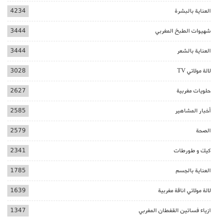
العناية بالبشرة
4234
شهيوات الطبخ المغربي
3444
العناية بالشعر
3444
لالة مولاتي TV
3028
حلويات مغربية
2627
أخبار المشاهير
2585
الصحة
2579
كيك و طورطات
2341
العناية بالجسم
1785
لالة مولاتي اناقة مغربية
1639
ازياء فساتين القفطان المغربي
1347