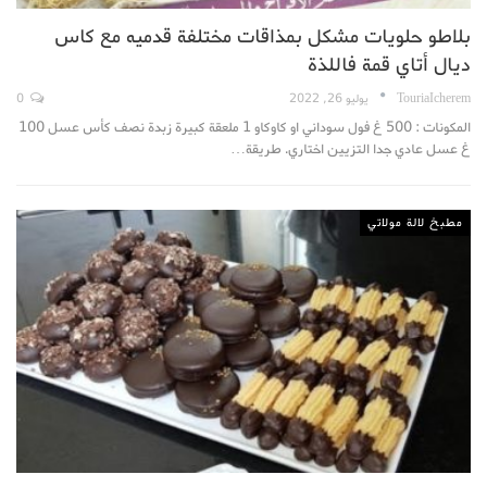
بلاطو حلويات مشكل بمذاقات مختلفة قدميه مع كاس
ديال أتاي قمة فاللذة
TouriaIcherem
يوليو 26, 2022
0
المكونات : 500 غ فول سوداني او كاوكاو 1 ملعقة كبيرة زبدة نصف كأس عسل 100
غ عسل عادي جدا التزيين اختاري. طريقة…
مطبخ لالة مولاتي