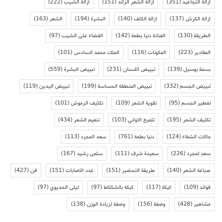
ازالة التجاعيد
(351)
ازالة الشعر الزائد
(151)
ازالة الشيب
(222)
ازالة الكرش
(137)
ازالة الكلف
(140)
البشرة
(194)
الشعر
(163)
الطريقة
(130)
الفنانة دنيا بطمة
(142)
القضاء على الشيب
(97)
المقادير
(223)
المكونات
(116)
الملك محمد السادس
(101)
بسمة بوسيل
(139)
تبييض الاسنان
(231)
تبييض البشرة
(559)
تبييض الجسم
(332)
تبييض المنطقة الحساسة
(199)
تبييض اليدين
(119)
تعطير الجسم
(95)
تقوية الشعر
(109)
تكثيف الرموش
(101)
تكثيف الشعر
(195)
تلميع الاواني
(103)
تنعيم الشعر
(434)
حالات الشفاء
(124)
دنيا بطمة
(761)
سعد المجرد
(113)
سعد لمجرد
(226)
سعيدة شرف
(111)
سلمى رشيد
(167)
صباغة الشعر
(140)
طريقة التحضير
(151)
عدد الاصابات
(151)
فن
(427)
فوائد
(109)
كيكة
(117)
كيكة بالشكلاط
(97)
ليلى الحديوي
(97)
مشاهير
(428)
وصفة
(156)
وصفة لزيادة الوزن
(138)