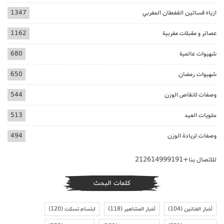
ازياء فساتين القفطان المغربي
1347
عصائر و مقبلات مغربية
1162
شهيوات عالمية
680
شهيوات رمضان
650
وصفات لانقاص الوزن
544
حلويات العيد
513
وصفات لزيادة الوزن
494
للاتصال بنا+212614999191
كلمات البحث
أخبار الفنانين
(104)
أخبار المشاهير
(118)
ابتسام تسكت
(120)