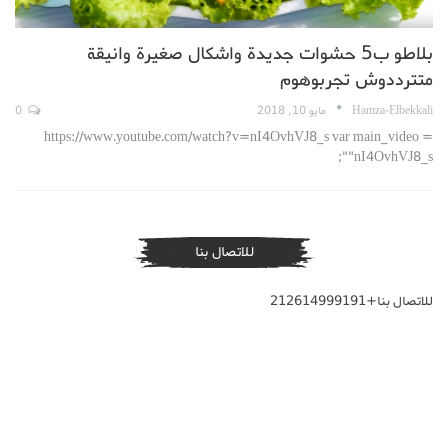
بلاطو ب5 حشوات جديدة واشكال صغيرة وانيقة
متترددوش تجربوهوم
Hamza-Elbekkali
مايو 10, 2018
0
https://www.youtube.com/watch?v=nI4OvhVJ8_s var main_video =
"nI4OvhVJ8_s";
للاتصال بنا
للاتصال بنا+212614999191