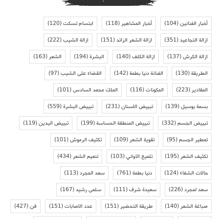
أخبار الفنانين
(104)
أخبار المشاهير
(118)
ابتسام تسكت
(120)
ازالة التجاعيد
(351)
ازالة الشعر الزائد
(151)
ازالة الشيب
(222)
ازالة الكرش
(137)
ازالة الكلف
(140)
البشرة
(194)
الشعر
(163)
الطريقة
(130)
الفنانة دنيا بطمة
(142)
القضاء على الشيب
(97)
المقادير
(223)
المكونات
(116)
الملك محمد السادس
(101)
بسمة بوسيل
(139)
تبييض الاسنان
(231)
تبييض البشرة
(559)
تبييض الجسم
(332)
تبييض المنطقة الحساسة
(199)
تبييض اليدين
(119)
تعطير الجسم
(95)
تقوية الشعر
(109)
تكثيف الرموش
(101)
تكثيف الشعر
(195)
تلميع الاواني
(103)
تنعيم الشعر
(434)
حالات الشفاء
(124)
دنيا بطمة
(761)
سعد المجرد
(113)
سعد لمجرد
(226)
سعيدة شرف
(111)
سلمى رشيد
(167)
صباغة الشعر
(140)
طريقة التحضير
(151)
عدد الاصابات
(151)
فن
(427)