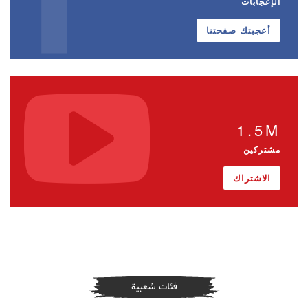
الإعجابات
أعجبتك صفحتنا
1.5M
مشتركين
الاشتراك
فئات شعبية