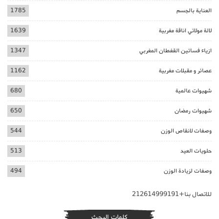
العناية بالجسم
1785
لالة مولاتي اناقة مغربية
1639
ازياء فساتين القفطان المغربي
1347
عصائر و مقبلات مغربية
1162
شهيوات عالمية
680
شهيوات رمضان
650
وصفات لانقاص الوزن
544
حلويات العيد
513
وصفات لزيادة الوزن
494
للاتصال بنا+212614999191
كلمات البحث